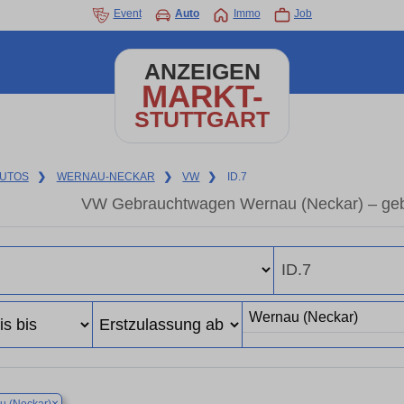
Event
Auto
Immo
Job
ANZEIGEN
MARKT-
STUTTGART
UTOS
❯
WERNAU-NECKAR
❯
VW
❯
ID.7
VW Gebrauchtwagen Wernau (Neckar) – geb
×