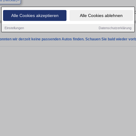
u (Neckar)
Finden Sie in Wernau (Neckar) Ihren gebrau
Alle Cookies akzeptieren
Alle Cookies ablehnen
Entdecken Sie in Wernau (Neckar) gebrauchte VW ID.7 Gebrauchtwagen. Hier find
Einstellungen
Datenschutzerklärung
onnten wir derzeit keine passenden Autos finden. Schauen Sie bald wieder vorb