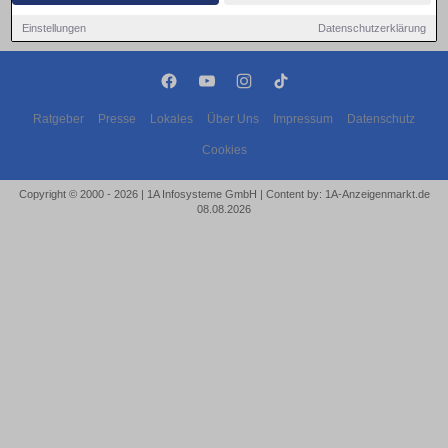
Einstellungen
Datenschutzerklärung
Ratgeber
Presse
Lokales
Über Uns
Impressum
Datenschutz
Cookies
Copyright © 2000 - 2026 | 1A Infosysteme GmbH | Content by: 1A-Anzeigenmarkt.de
08.08.2026