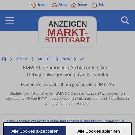
Event
Auto
Immo
Job
ANZEIGEN
MARKT-
STUTTGART
❯
AUTOS
❯
AICHTAL
❯
BMW
❯
X6
BMW X6 gebraucht in Aichtal entdecken –
Gebrauchtwagen von privat & Händler
Finden Sie in Aichtal Ihren gebrauchten BMW X6
Suchen Sie in Aichtal einen BMW X6 Gebrauchtwagen? Entdecken Sie
gebrauchte X6 von BMW in verschiedenen Ausführungen und Preisklassen
von privat und vom Händler.
Leider konnten wir derzeit keine passenden Autos finden. Schauen Sie
bald wieder vorbei!
Alle Cookies akzeptieren
Alle Cookies ablehnen