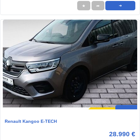
★
➦
➜
Renault Kangoo E-TECH
28.990 €