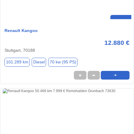
Renault Kangoo
12.880 €
Stuttgart, 70188
101.289 km
Diesel
70 kw (95 PS)
★
➦
➜