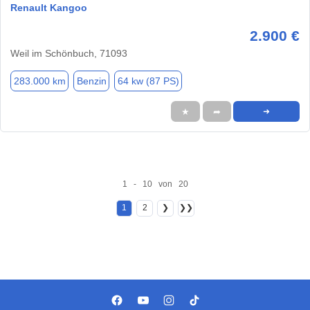
Renault Kangoo
2.900 €
Weil im Schönbuch, 71093
283.000 km
Benzin
64 kw (87 PS)
★
➦
➜
1 - 10 von 20
1
2
❯
❯❯