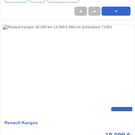
★
➦
➜
Renault Kangoo
19.999 €