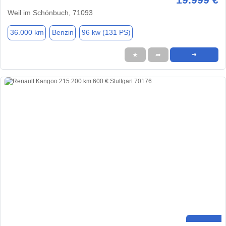
Weil im Schönbuch, 71093
36.000 km
Benzin
96 kw (131 PS)
★
➦
➜