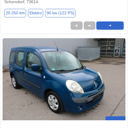
Schorndorf, 73614
20.250 km
Elektro
90 kw (122 PS)
★
➦
➜