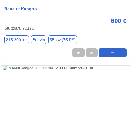
Renault Kangoo
600 €
Stuttgart, 70176
215.200 km
Benzin
55 kw (75 PS)
★
➦
➜