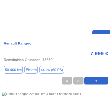
Renault Kangoo
7.999 €
Remshalden Grunbach, 73630
50.466 km
Elektro
44 kw (60 PS)
★
➦
➜