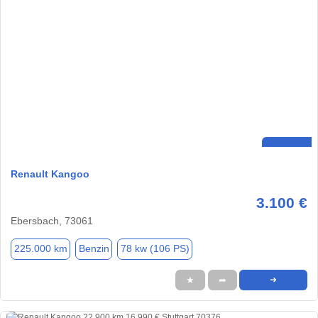
Renault Kangoo
3.100 €
Ebersbach, 73061
225.000 km
Benzin
78 kw (106 PS)
★
➦
➜