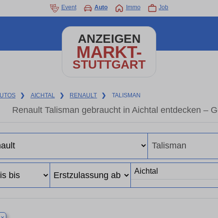
Event
Auto
Immo
Job
ANZEIGEN
MARKT-
STUTTGART
UTOS
❯
AICHTAL
❯
RENAULT
❯
TALISMAN
Renault Talisman gebraucht in Aichtal entdecken – 
×