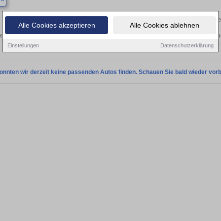
l
Finden Sie in Aichtal Ihren gebraucht
Alle Cookies akzeptieren
Alle Cookies ablehnen
en Sie in Aichtal einen Renault Talisman Gebrauchtwagen? Entdecken Sie gebrau
Preisklassen von privat und vom
Einstellungen
Datenschutzerklärung
onnten wir derzeit keine passenden Autos finden. Schauen Sie bald wieder vorb