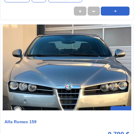
★
➦
➜
Alfa Romeo 159
9.790 €