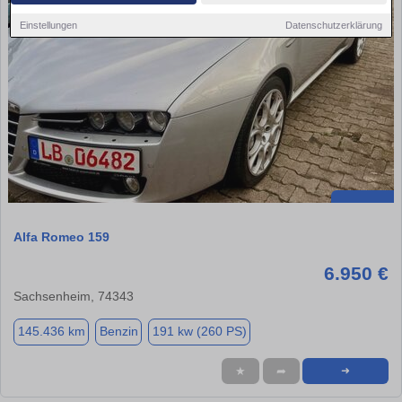
Einstellungen
Datenschutzerklärung
Alfa Romeo 159
6.950 €
Sachsenheim, 74343
145.436 km
Benzin
191 kw (260 PS)
★
➦
➜