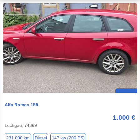
Alfa Romeo 159
1.000 €
Löchgau, 74369
231.000 km
Diesel
147 kw (200 PS)