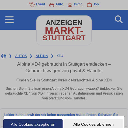
Event
Auto
Immo
Job
ANZEIGEN
MARKT-
STUTTGART
❯
AUTOS
❯
ALPINA
❯
XD4
Alpina XD4 gebraucht in Stuttgart entdecken –
Gebrauchtwagen von privat & Händler
Finden Sie in Stuttgart Ihren gebrauchten Alpina XD4
Suchen Sie in Stuttgart einen Alpina XD4 Gebrauchtwagen? Entdecken Sie
gebrauchte XD4 von XD4 in verschiedenen Ausführungen und Preisklassen
von privat und vom Händler.
Leider konnten wir derzeit keine passenden Autos finden. Schauen Sie
bald wieder vorbei!
Alle Cookies akzeptieren
Alle Cookies ablehnen