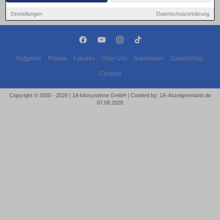
Einstellungen
Datenschutzerklärung
Ratgeber
Presse
Lokales
Über Uns
Impressum
Datenschutz
Cookies
Copyright © 2000 - 2026 | 1A Infosysteme GmbH | Content by: 1A-Anzeigenmarkt.de
07.08.2026