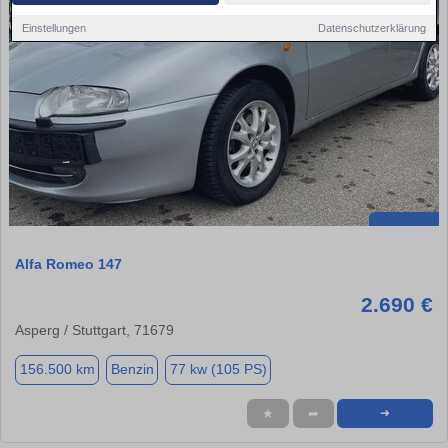
Einstellungen
Datenschutzerklärung
Alfa Romeo 147
2.690 €
Asperg / Stuttgart, 71679
156.500 km
Benzin
77 kw (105 PS)
★
➦
➜