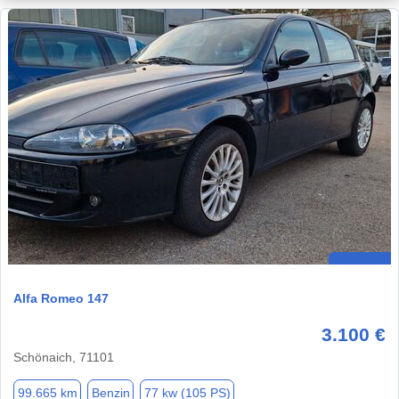
Alfa Romeo 147
3.100 €
Schönaich, 71101
99.665 km
Benzin
77 kw (105 PS)