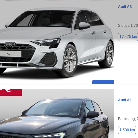
Audi A3
Stuttgart, 7
17.475 km
Audi A1
Backnang, 
1.500 km