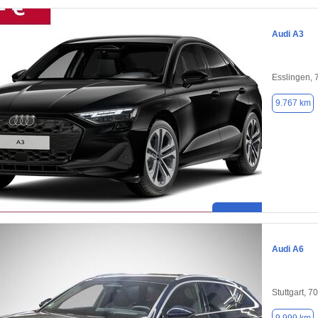
Audi A3
Esslingen,
9.767 km
Audi A6
Stuttgart, 7