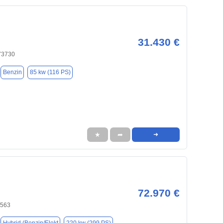
31.430 €
 73730
Benzin
85 kw (116 PS)
★
➦
➜
72.970 €
0563