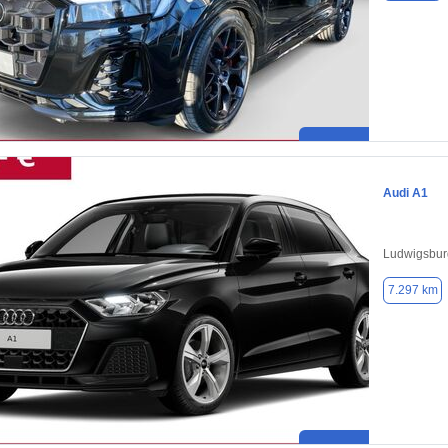
Audi A1
Ludwigsbur
7.297 km