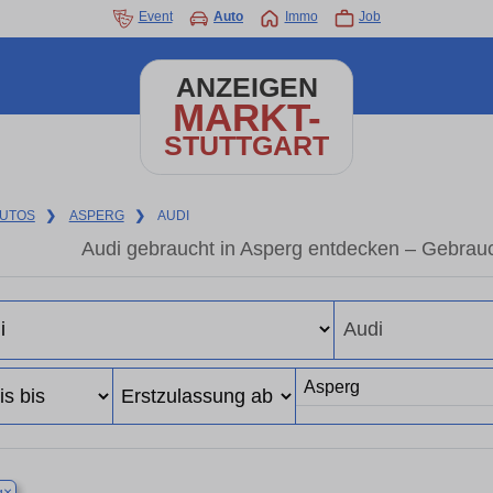
Event
Auto
Immo
Job
ANZEIGEN
MARKT-
STUTTGART
UTOS
❯
ASPERG
❯
AUDI
Audi gebraucht in Asperg entdecken – Gebrau
×