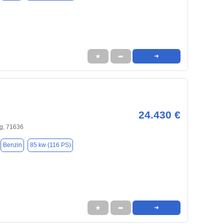
★
➦
➜
24.430 €
g, 71636
Benzin
85 kw (116 PS)
★
➦
➜