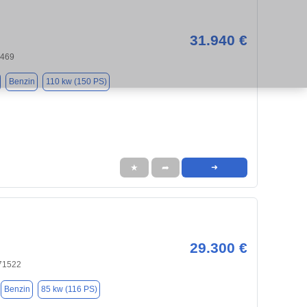
31.940 €
0469
Benzin
110 kw (150 PS)
★
➦
➜
29.300 €
71522
Benzin
85 kw (116 PS)