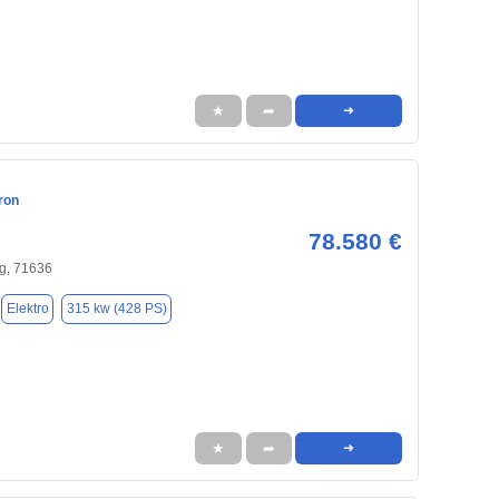
★
➦
➜
ron
78.580 €
g, 71636
Elektro
315 kw (428 PS)
★
➦
➜