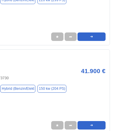
Hybrid (Benzin/Elekt
220 kw (299 PS)
★
➦
➜
41.900 €
 73730
Hybrid (Benzin/Elekt
150 kw (204 PS)
★
➦
➜