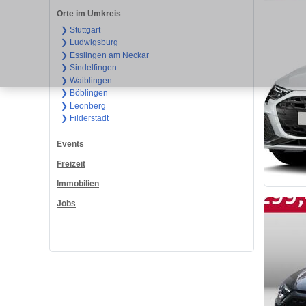
Orte im Umkreis
❯ Stuttgart
❯ Ludwigsburg
❯ Esslingen am Neckar
❯ Sindelfingen
❯ Waiblingen
❯ Böblingen
❯ Leonberg
❯ Filderstadt
Events
Freizeit
Immobilien
Jobs