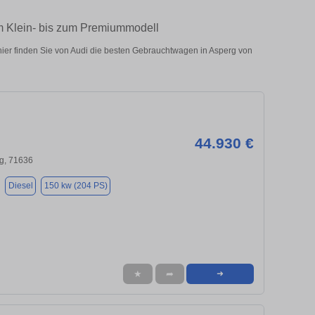
om Klein- bis zum Premiummodell
ier finden Sie von Audi die besten Gebrauchtwagen in Asperg von
44.930 €
g, 71636
Diesel
150 kw (204 PS)
★
➦
➜