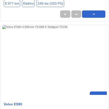
8.977 km
Elektro
245 kw (333 PS)
★
➦
➜
Volvo ES90