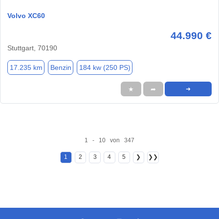
Volvo XC60
44.990 €
Stuttgart, 70190
17.235 km
Benzin
184 kw (250 PS)
★
➦
➜
1 - 10 von 347
1
2
3
4
5
❯
❯❯