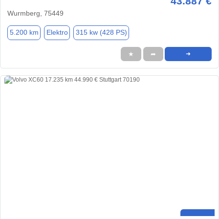
43.887 €
Wurmberg, 75449
5.200 km
Elektro
315 kw (428 PS)
★
➦
➜