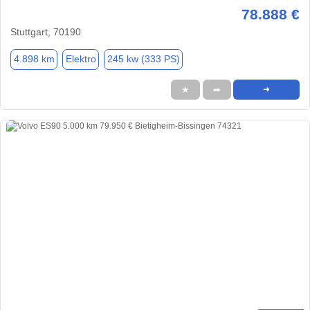
78.888 €
Stuttgart, 70190
4.898 km
Elektro
245 kw (333 PS)
★
➦
➜