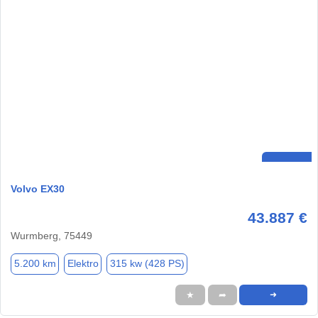
Volvo EX30
43.887 €
Wurmberg, 75449
5.200 km
Elektro
315 kw (428 PS)
★
➦
➜