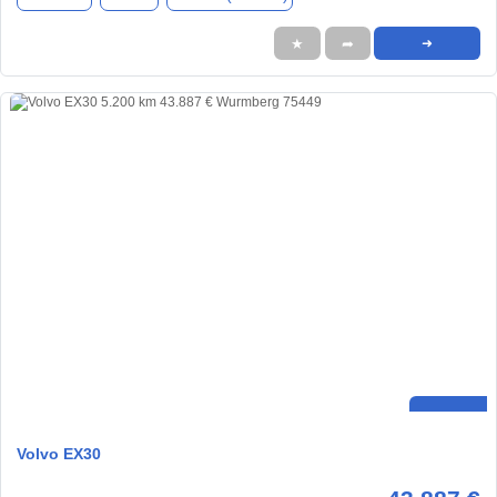
★
➦
➜
Volvo EX30