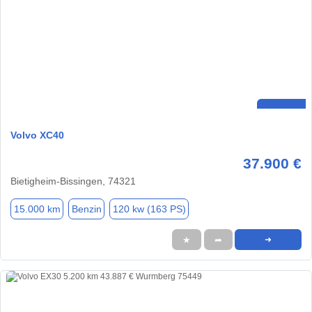
Volvo XC40
37.900 €
Bietigheim-Bissingen, 74321
15.000 km
Benzin
120 kw (163 PS)
★
➦
➜