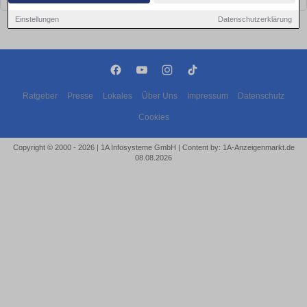
Einstellungen
Datenschutzerklärung
Ratgeber
Presse
Lokales
Über Uns
Impressum
Datenschutz
Cookies
Copyright © 2000 - 2026 | 1A Infosysteme GmbH | Content by: 1A-Anzeigenmarkt.de
08.08.2026