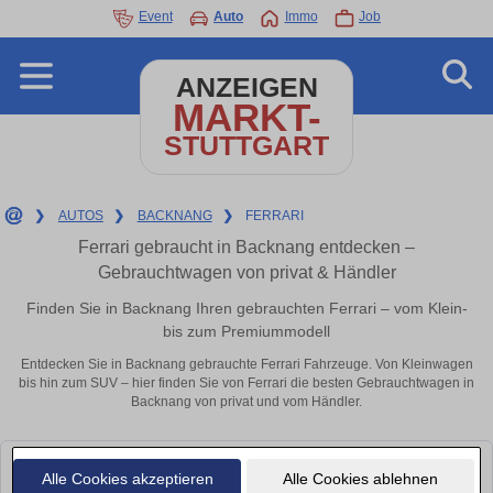
Event
Auto
Immo
Job
ANZEIGEN
MARKT-
STUTTGART
❯
AUTOS
❯
BACKNANG
❯
FERRARI
Ferrari gebraucht in Backnang entdecken –
Gebrauchtwagen von privat & Händler
Finden Sie in Backnang Ihren gebrauchten Ferrari – vom Klein-
bis zum Premiummodell
Entdecken Sie in Backnang gebrauchte Ferrari Fahrzeuge. Von Kleinwagen
bis hin zum SUV – hier finden Sie von Ferrari die besten Gebrauchtwagen in
Backnang von privat und vom Händler.
Leider konnten wir derzeit keine passenden Autos finden. Schauen Sie
Alle Cookies akzeptieren
Alle Cookies ablehnen
bald wieder vorbei!