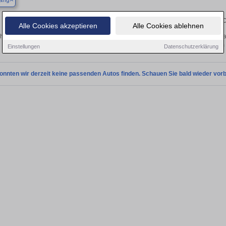
ang
Finden Sie in Backnang Ihren gebrau
Alle Cookies akzeptieren
Alle Cookies ablehnen
hen Sie in Backnang einen Jaguar F-Type Gebrauchtwagen? Entdecken Sie gebra
Preisklassen von privat und vom
Einstellungen
Datenschutzerklärung
onnten wir derzeit keine passenden Autos finden. Schauen Sie bald wieder vorb