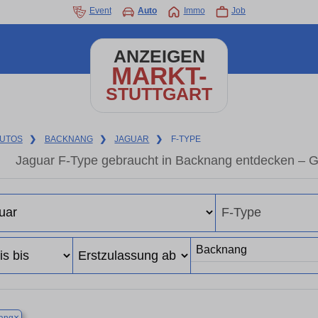
Event
Auto
Immo
Job
ANZEIGEN
MARKT-
STUTTGART
UTOS
❯
BACKNANG
❯
JAGUAR
❯
F-TYPE
Jaguar F-Type gebraucht in Backnang entdecken – G
×