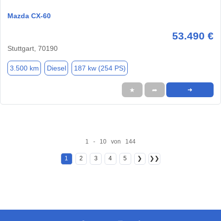
Mazda CX-60
53.490 €
Stuttgart, 70190
3.500 km
Diesel
187 kw (254 PS)
★
➦
➜
1 - 10 von 144
1
2
3
4
5
❯
❯❯