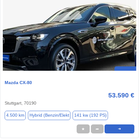
Mazda CX-80
53.590 €
Stuttgart, 70190
4.500 km
Hybrid (Benzin/Elekt
141 kw (192 PS)
★
➦
➜