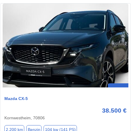
Mazda CX-5
38.500 €
Kornwestheim, 70806
2.200 km
Benzin
104 kw (141 PS)