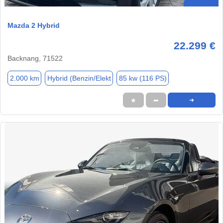
Mazda 2 Hybrid
22.299 €
Backnang, 71522
2.000 km
Hybrid (Benzin/Elekt
85 kw (116 PS)
★
➦
➜