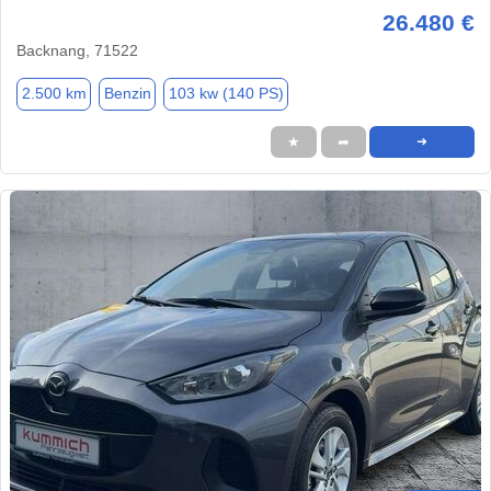
26.480 €
Backnang, 71522
2.500 km
Benzin
103 kw (140 PS)
★
➦
➜