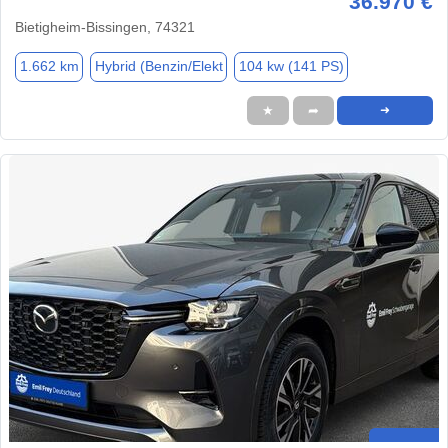
36.970 €
Bietigheim-Bissingen, 74321
1.662 km
Hybrid (Benzin/Elekt
104 kw (141 PS)
★
➦
➜