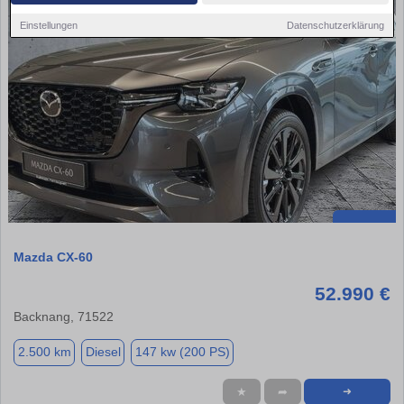
Einstellungen
Datenschutzerklärung
Mazda CX-60
52.990 €
Backnang, 71522
2.500 km
Diesel
147 kw (200 PS)
★
➦
➜