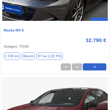
Mazda MX-5
32.790 €
Stuttgart, 70190
1.100 km
Benzin
97 kw (132 PS)
★
➦
➜