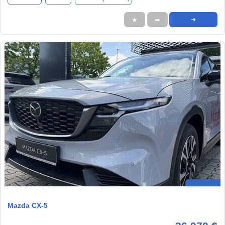
★
➦
➜
Mazda CX-5