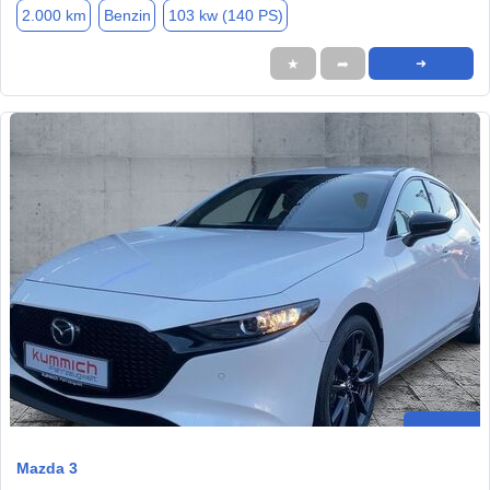
2.000 km
Benzin
103 kw (140 PS)
★
➦
➜
Mazda 3