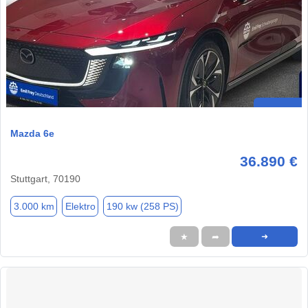
Mazda 6e
36.890 €
Stuttgart, 70190
3.000 km
Elektro
190 kw (258 PS)
★
➦
➜