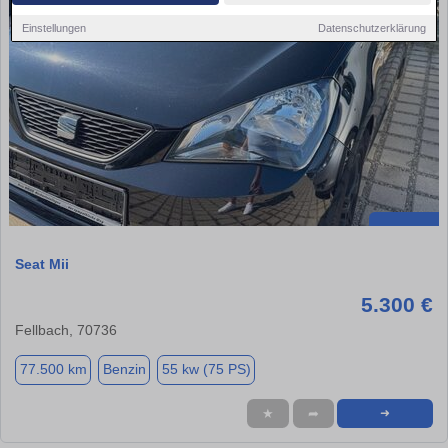
Einstellungen
Datenschutzerklärung
Seat Mii
5.300 €
Fellbach, 70736
77.500 km
Benzin
55 kw (75 PS)
★
➦
➜