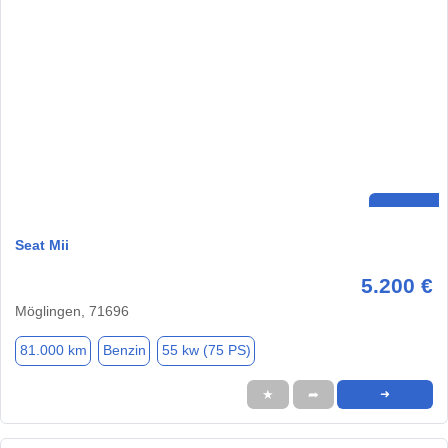
Seat Mii
5.200 €
Möglingen, 71696
81.000 km
Benzin
55 kw (75 PS)
★
➦
➜