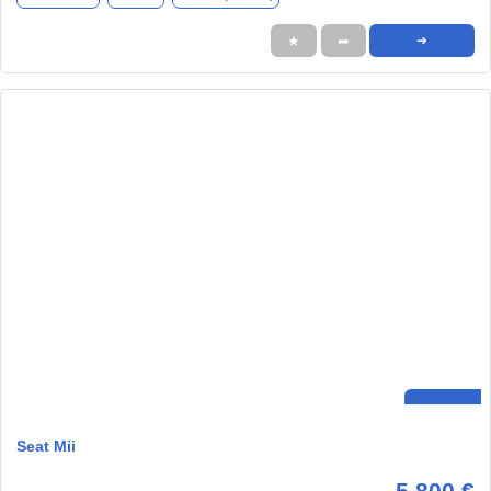
★
➦
➜
Seat Mii
5.800 €