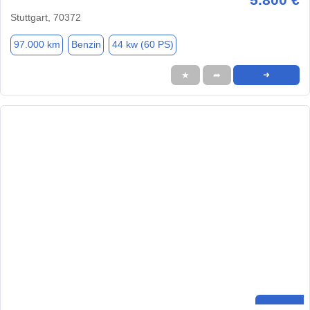
Stuttgart, 70372
97.000 km
Benzin
44 kw (60 PS)
★
➦
➜