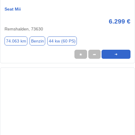
Seat Mii
6.299 €
Remshalden, 73630
74.063 km
Benzin
44 kw (60 PS)
★
➦
➜