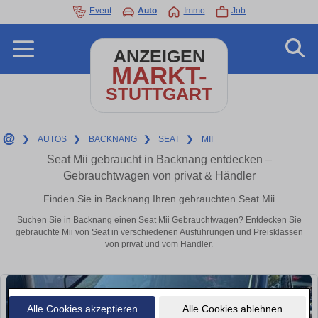
Event
Auto
Immo
Job
ANZEIGEN
MARKT-
STUTTGART
❯
AUTOS
❯
BACKNANG
❯
SEAT
❯
MII
Seat Mii gebraucht in Backnang entdecken –
Gebrauchtwagen von privat & Händler
Finden Sie in Backnang Ihren gebrauchten Seat Mii
Suchen Sie in Backnang einen Seat Mii Gebrauchtwagen? Entdecken Sie
gebrauchte Mii von Seat in verschiedenen Ausführungen und Preisklassen
von privat und vom Händler.
Alle Cookies akzeptieren
Alle Cookies ablehnen