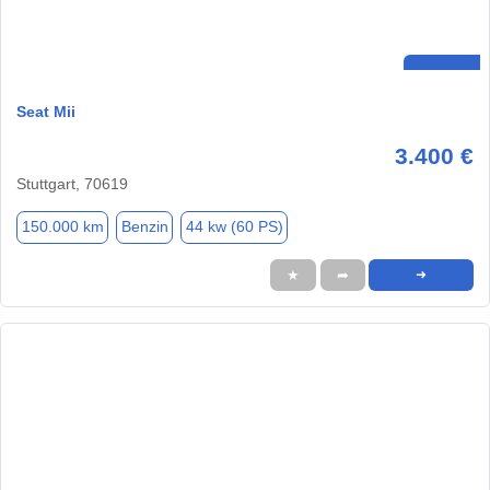
Seat Mii
3.400 €
Stuttgart, 70619
150.000 km
Benzin
44 kw (60 PS)
★
➦
➜