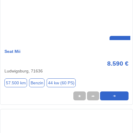
Seat Mii
8.590 €
Ludwigsburg, 71636
57.500 km
Benzin
44 kw (60 PS)
★
➦
➜