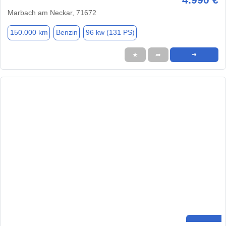
Marbach am Neckar, 71672
150.000 km
Benzin
96 kw (131 PS)
★
➦
➜