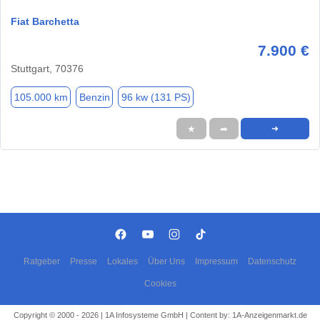
Fiat Barchetta
7.900 €
Stuttgart, 70376
105.000 km
Benzin
96 kw (131 PS)
★
➦
➜
Ratgeber
Presse
Lokales
Über Uns
Impressum
Datenschutz
Cookies
Copyright © 2000 - 2026 | 1A Infosysteme GmbH | Content by: 1A-Anzeigenmarkt.de