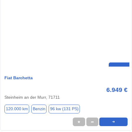
Fiat Barchetta
6.949 €
Steinheim an der Murr, 71711
120.000 km
Benzin
96 kw (131 PS)
★
➦
➜