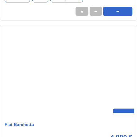
★
➦
➜
Fiat Barchetta
4.990 €