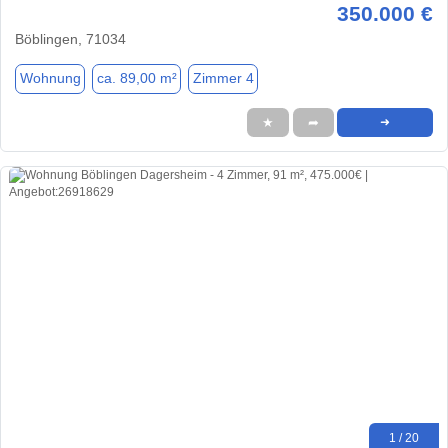
350.000 €
Böblingen, 71034
Wohnung
ca. 89,00 m²
Zimmer 4
★
➦
➜
1 / 20