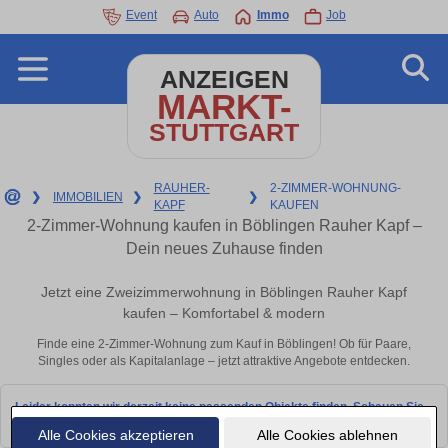
Event
Auto
Immo
Job
ANZEIGEN
MARKT-
STUTTGART
RAUHER-
2-ZIMMER-WOHNUNG-
❯
IMMOBILIEN
❯
❯
KAPF
KAUFEN
2-Zimmer-Wohnung kaufen in Böblingen Rauher Kapf –
Dein neues Zuhause finden
Jetzt eine Zweizimmerwohnung in Böblingen Rauher Kapf
kaufen – Komfortabel & modern
Finde eine 2-Zimmer-Wohnung zum Kauf in Böblingen! Ob für Paare,
Singles oder als Kapitalanlage – jetzt attraktive Angebote entdecken.
Leider konnten wir derzeit keine passenden Objekte finden. Schauen Sie
bald wieder vorbei!
Alle Cookies akzeptieren
Alle Cookies ablehnen