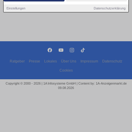
Einstellungen
Datenschutzerklärung
Ratgeber
Presse
Lokales
Über Uns
Impressum
Datenschutz
Cookies
Copyright © 2000 - 2026 | 1A Infosysteme GmbH | Content by: 1A-Anzeigenmarkt.de
09.08.2026