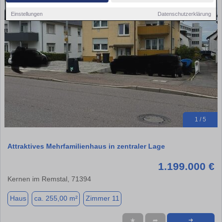
Einstellungen
Datenschutzerklärung
1 / 5
Attraktives Mehrfamilienhaus in zentraler Lage
1.199.000 €
Kernen im Remstal, 71394
Haus
ca. 255,00 m²
Zimmer 11
★
➦
➜