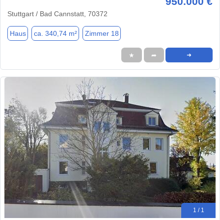
950.000 €
Stuttgart / Bad Cannstatt, 70372
Haus
ca. 340,74 m²
Zimmer 18
★
➦
➜
1 / 1