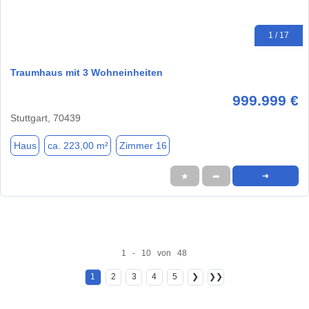
1 / 17
Traumhaus mit 3 Wohneinheiten
999.999 €
Stuttgart, 70439
Haus
ca. 223,00 m²
Zimmer 16
★
➦
➜
1 - 10 von 48
1
2
3
4
5
❯
❯❯