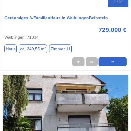
1 / 20
Geräumiges 3-FamilienHaus in WaiblingenBeinstein
729.000 €
Waiblingen, 71334
Haus
ca. 249,55 m²
Zimmer 11
★
➦
➜