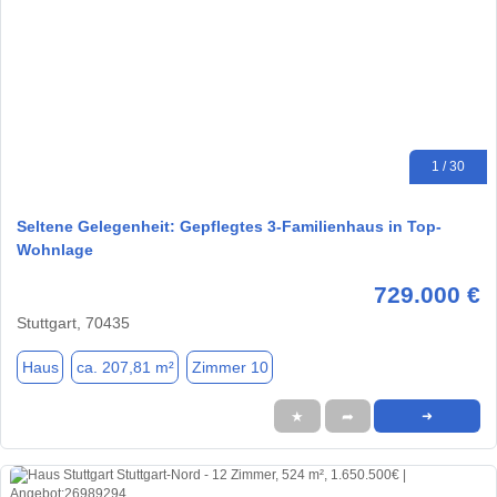
1 / 30
Seltene Gelegenheit: Gepflegtes 3-Familienhaus in Top-
Wohnlage
729.000 €
Stuttgart, 70435
Haus
ca. 207,81 m²
Zimmer 10
★
➦
➜