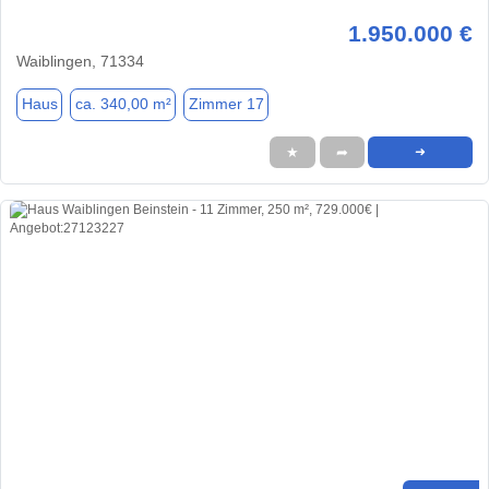
1.950.000 €
Waiblingen, 71334
Haus
ca. 340,00 m²
Zimmer 17
★
➦
➜