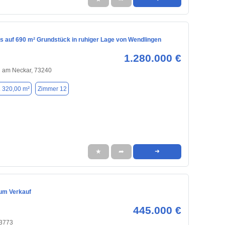
s auf 690 m² Grundstück in ruhiger Lage von Wendlingen
1.280.000 €
 am Neckar, 73240
. 320,00 m²
Zimmer 12
★
➦
➜
um Verkauf
445.000 €
73773