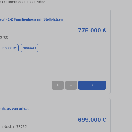
n Ostfildern oder in der Nähe.
auf - 1-2 Familienhaus mit Stellplätzen
775.000 €
 73760
. 159,00 m²
Zimmer 6
★
➦
➜
enhaus von privat
699.000 €
am Neckar, 73732