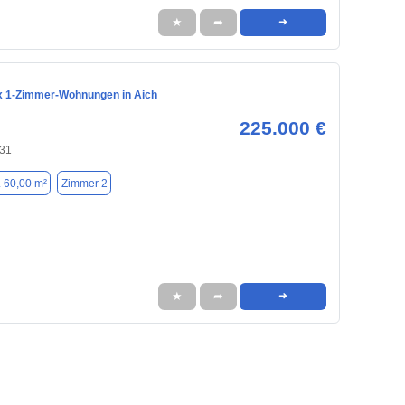
★
➦
➜
x 1-Zimmer-Wohnungen in Aich
225.000 €
631
. 60,00 m²
Zimmer 2
★
➦
➜