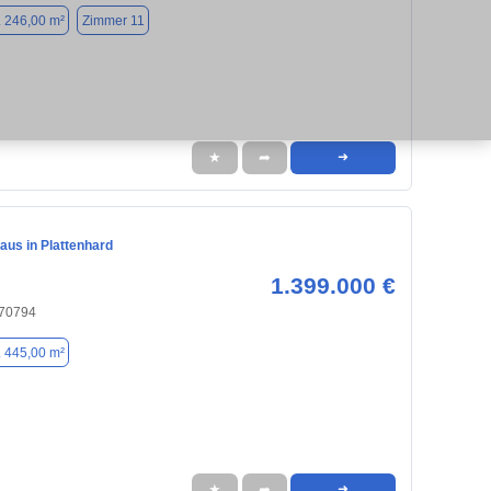
. 246,00 m²
Zimmer 11
★
➦
➜
aus in Plattenhard
1.399.000 €
, 70794
. 445,00 m²
★
➦
➜