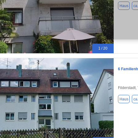
Haus
ca
1 / 20
6 Familienh
Filderstadt
Haus
ca