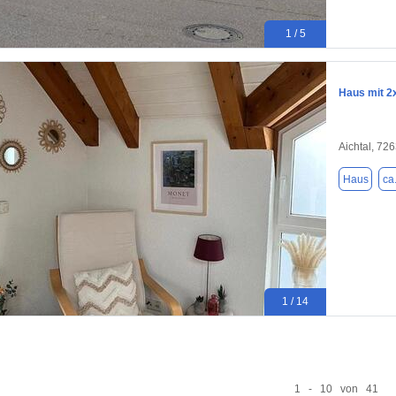
1 / 5
Haus mit 2
Aichtal, 72
Haus
ca
1 / 14
1 - 10 von 41