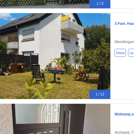
1 / 3
3-Fam. Hau
Wendlingen
Haus
ca
1 / 12
Wohnung z
Aichwald, 