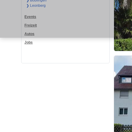
❯ Böblingen
❯ Leonberg
Events
Freizeit
Autos
Jobs