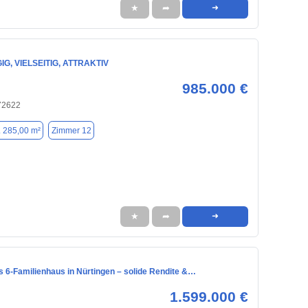
★
➦
➜
G, VIELSEITIG, ATTRAKTIV
985.000 €
 72622
. 285,00 m²
Zimmer 12
★
➦
➜
s 6-Familienhaus in Nürtingen – solide Rendite &…
1.599.000 €