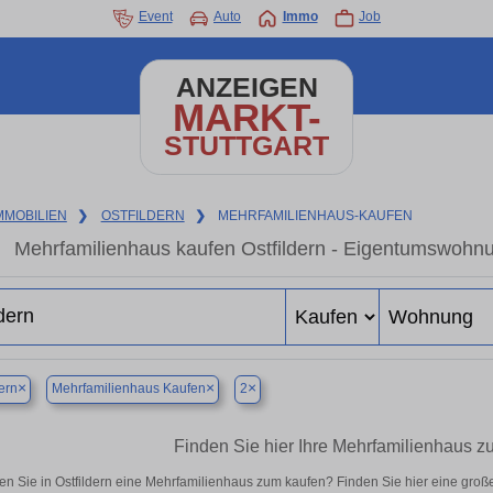
Event
Auto
Immo
Job
ANZEIGEN
MARKT-
STUTTGART
MMOBILIEN
❯
OSTFILDERN
❯
MEHRFAMILIENHAUS-KAUFEN
Mehrfamilienhaus kaufen Ostfildern - Eigentumswohnun
×
×
×
ern
Mehrfamilienhaus Kaufen
2
Finden Sie hier Ihre Mehrfamilienhaus zu
n Sie in Ostfildern eine Mehrfamilienhaus zum kaufen? Finden Sie hier eine gro