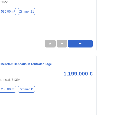
 72622
. 530,00 m²
Zimmer 21
★
➦
➜
 Mehrfamilienhaus in zentraler Lage
1.199.000 €
Remstal, 71394
. 255,00 m²
Zimmer 11