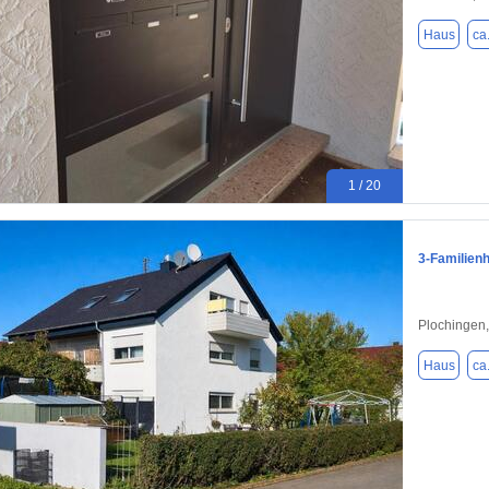
Haus
ca
1 / 20
3-Familienh
Plochingen
Haus
ca