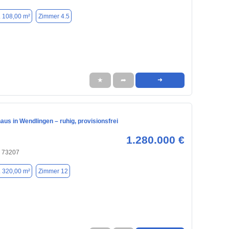
. 108,00 m²
Zimmer 4.5
★
➦
➜
aus in Wendlingen – ruhig, provisionsfrei
1.280.000 €
, 73207
. 320,00 m²
Zimmer 12