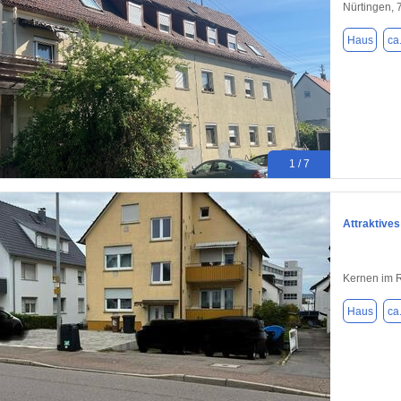
Nürtingen,
Haus
ca
1 / 7
Attraktives
Kernen im 
Haus
ca