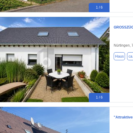
1 / 6
GROSSZÜGI
Nürtingen,
Haus
ca
1 / 6
"Attraktive