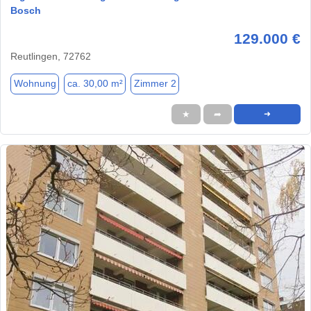
Bosch
129.000 €
Reutlingen, 72762
Wohnung
ca. 30,00 m²
Zimmer 2
★
➦
➜