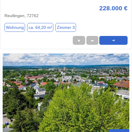
228.000 €
Reutlingen, 72762
Wohnung
ca. 64,20 m²
Zimmer 3
★
➦
➜