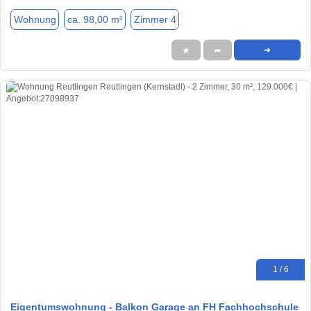
Wohnung
ca. 98,00 m²
Zimmer 4
★
➦
➜
1 / 6
Eigentumswohnung - Balkon Garage an FH Fachhochschule