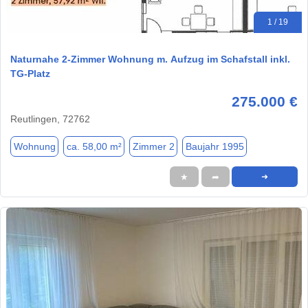
1 / 19
Naturnahe 2-Zimmer Wohnung m. Aufzug im Schafstall inkl.
TG-Platz
275.000 €
Reutlingen, 72762
Wohnung
ca. 58,00 m²
Zimmer 2
Baujahr 1995
★
➦
➜