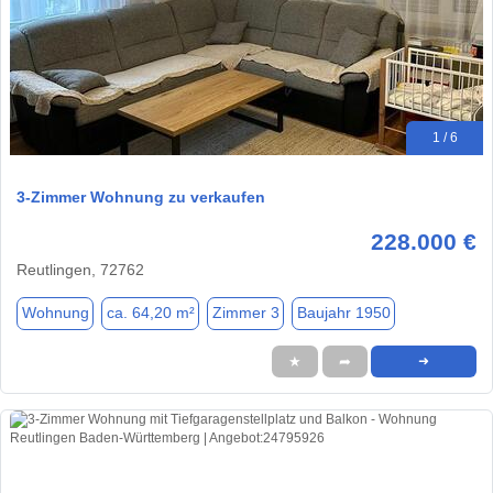
1 / 6
3-Zimmer Wohnung zu verkaufen
228.000 €
Reutlingen, 72762
Wohnung
ca. 64,20 m²
Zimmer 3
Baujahr 1950
★
➦
➜