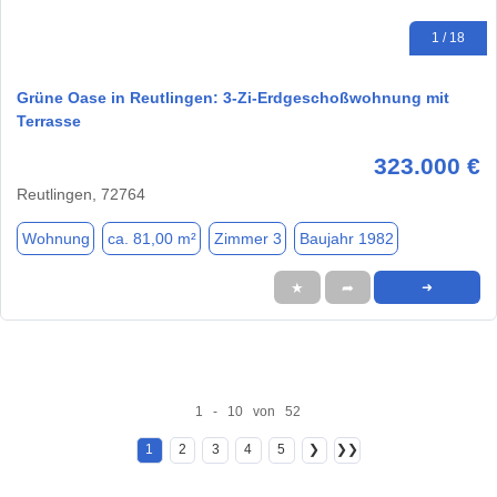
1 / 18
Grüne Oase in Reutlingen: 3-Zi-Erdgeschoßwohnung mit
Terrasse
323.000 €
Reutlingen, 72764
Wohnung
ca. 81,00 m²
Zimmer 3
Baujahr 1982
★
➦
➜
1 - 10 von 52
1
2
3
4
5
❯
❯❯