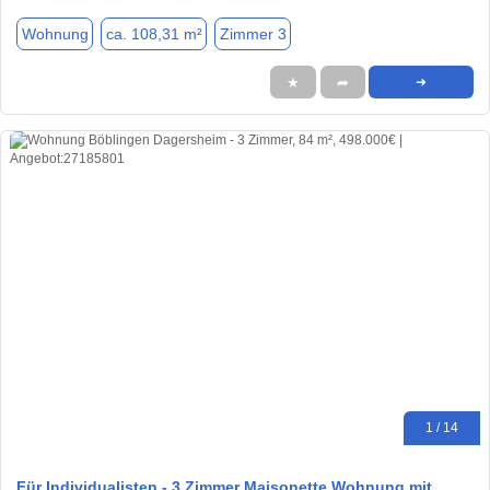
Wohnung
ca. 108,31 m²
Zimmer 3
★
➦
➜
1 / 14
Für Individualisten - 3 Zimmer Maisonette Wohnung mit