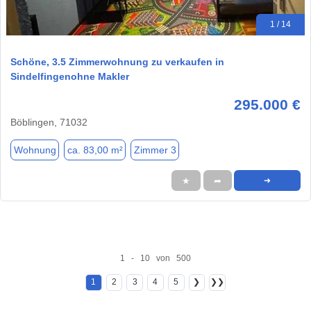
1 / 14
Schöne, 3.5 Zimmerwohnung zu verkaufen in
Sindelfingenohne Makler
295.000 €
Böblingen, 71032
Wohnung
ca. 83,00 m²
Zimmer 3
★
➦
➜
1 - 10 von 500
1
2
3
4
5
❯
❯❯