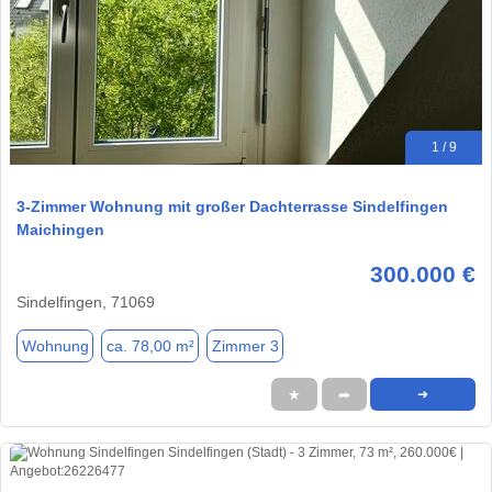
1 / 9
3-Zimmer Wohnung mit großer Dachterrasse Sindelfingen
Maichingen
300.000 €
Sindelfingen, 71069
Wohnung
ca. 78,00 m²
Zimmer 3
★
➦
➜