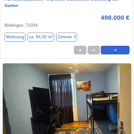
Garten
498.000 €
Böblingen, 71034
Wohnung
ca. 84,00 m²
Zimmer 3
★
➦
➜