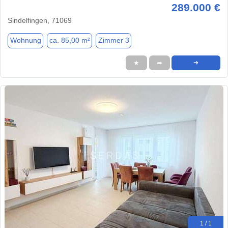
289.000 €
Sindelfingen, 71069
Wohnung
ca. 85,00 m²
Zimmer 3
★
➦
➜
1 / 1