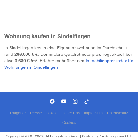
Wohnung kaufen in Sindelfingen
In Sindelfingen kostet eine Eigentumswohnung im Durchschnitt
rund
286.000 € €
. Der mittlere Quadratmeterpreis liegt aktuell bei
etwa
3.680 € /m²
. Erfahre mehr über den
Immobilienpreisindex für
Wohnungen in Sindelfingen
Ratgeber
Presse
Lokales
Über Uns
Impressum
Datenschutz
Cookies
Copyright © 2000 - 2026 | 1A Infosysteme GmbH | Content by: 1A-Anzeigenmarkt.de