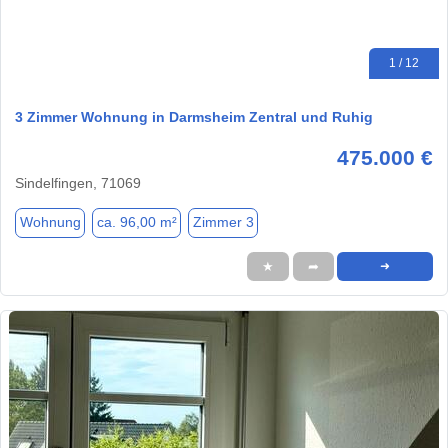
1 / 12
3 Zimmer Wohnung in Darmsheim Zentral und Ruhig
475.000 €
Sindelfingen, 71069
Wohnung
ca. 96,00 m²
Zimmer 3
★
➦
➜