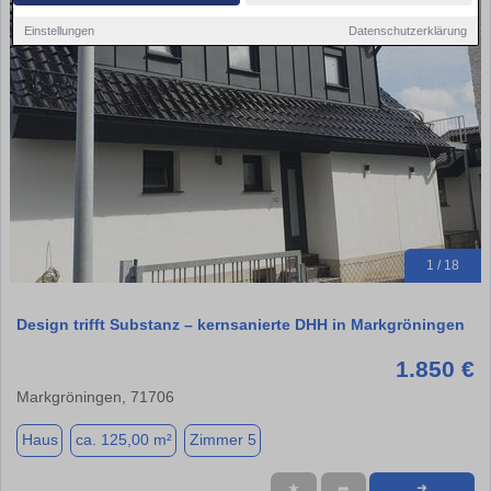
Einstellungen
Datenschutzerklärung
1 / 18
Design trifft Substanz – kernsanierte DHH in Markgröningen
1.850 €
Markgröningen, 71706
Haus
ca. 125,00 m²
Zimmer 5
★
➦
➜