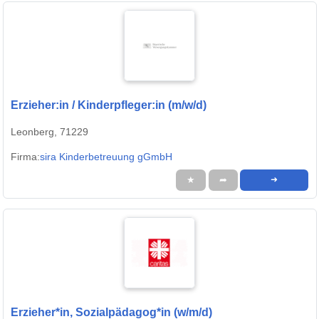
Erzieher:in / Kinderpfleger:in (m/w/d)
Leonberg, 71229
Firma:
sira Kinderbetreuung gGmbH
★
➦
➜
Erzieher*in, Sozialpädagog*in (w/m/d)