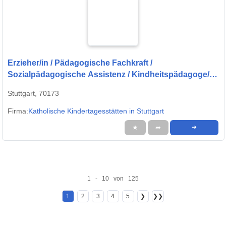
Erzieher/in / Pädagogische Fachkraft /
Sozialpädagogische Assistenz / Kindheitspädagoge/in
/ Kinderpfleger/in (m/w/d) für unsere 60 Kitas in
Stuttgart, 70173
Stuttgart
Firma:
Katholische Kindertagesstätten in Stuttgart
★
➦
➜
1 - 10 von 125
1
2
3
4
5
❯
❯❯