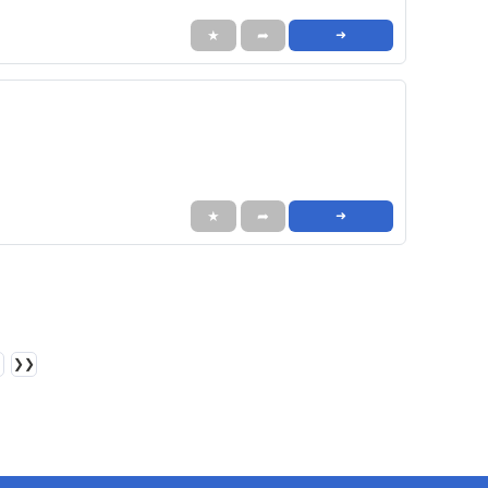
★
➦
➜
★
➦
➜
❯❯