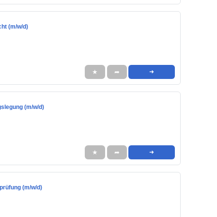
cht (m/w/d)
★
➦
➜
gslegung (m/w/d)
★
➦
➜
prüfung (m/w/d)