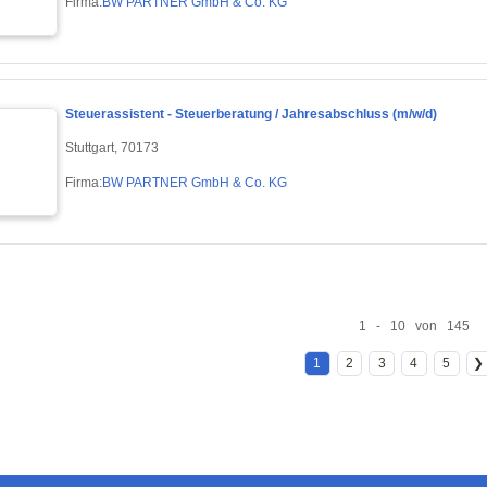
Firma:
BW PARTNER GmbH & Co. KG
Steuerassistent - Steuerberatung / Jahresabschluss (m/w/d)
Stuttgart, 70173
Firma:
BW PARTNER GmbH & Co. KG
1 - 10 von 145
1
2
3
4
5
❯