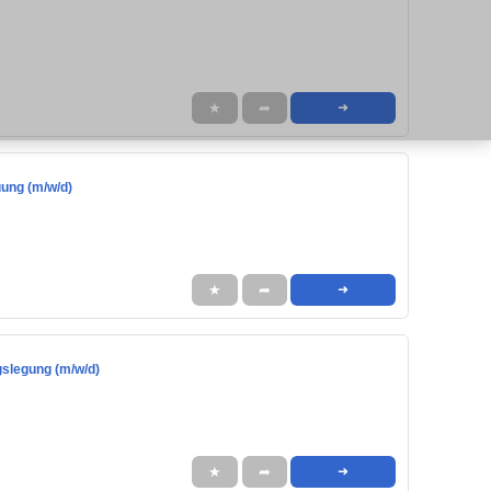
★
➦
➜
uung (m/w/d)
★
➦
➜
gslegung (m/w/d)
★
➦
➜