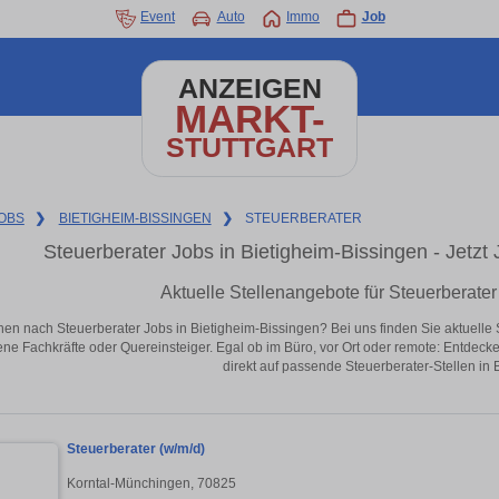
Event
Auto
Immo
Job
ANZEIGEN
MARKT-
STUTTGART
OBS
❯
BIETIGHEIM-BISSINGEN
❯
STEUERBERATER
Steuerberater Jobs in Bietigheim-Bissingen - Jetzt J
Aktuelle Stellenangebote für Steuerberater
en nach Steuerberater Jobs in Bietigheim-Bissingen? Bei uns finden Sie aktuelle Ste
ene Fachkräfte oder Quereinsteiger. Egal ob im Büro, vor Ort oder remote: Entdeck
direkt auf passende Steuerberater-Stellen in 
Steuerberater (w/m/d)
Korntal-Münchingen, 70825