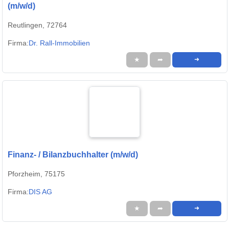
(m/w/d)
Reutlingen, 72764
Firma:
Dr. Rall-Immobilien
★
➦
➜
Finanz- / Bilanzbuchhalter (m/w/d)
Pforzheim, 75175
Firma:
DIS AG
★
➦
➜