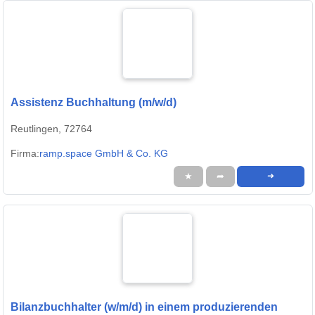
Assistenz Buchhaltung (m/w/d)
Reutlingen, 72764
Firma:
ramp.space GmbH & Co. KG
★
➦
➜
Bilanzbuchhalter (w/m/d) in einem produzierenden