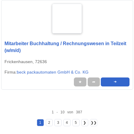
Mitarbeiter Buchhaltung / Rechnungswesen in Teilzeit
(w/m/d)
Frickenhausen, 72636
Firma:
beck packautomaten GmbH & Co. KG
★
➦
➜
1 - 10 von 387
1
2
3
4
5
❯
❯❯