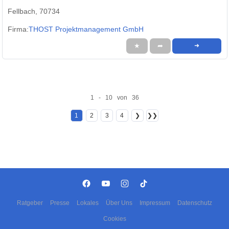
Fellbach, 70734
Firma:
THOST Projektmanagement GmbH
★
➦
➜
1 - 10 von 36
1
2
3
4
❯
❯❯
Ratgeber
Presse
Lokales
Über Uns
Impressum
Datenschutz
Cookies