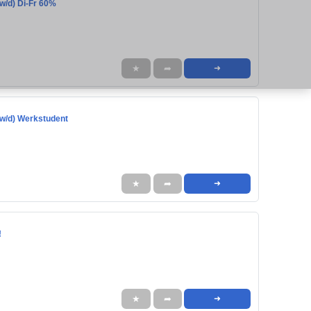
w/d) Di-Fr 60%
★
➦
➜
w/d) Werkstudent
★
➦
➜
!
★
➦
➜