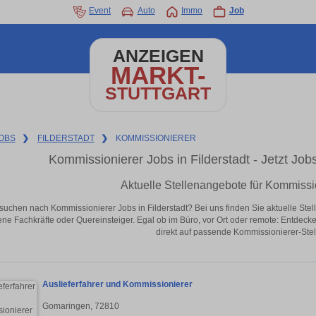
Event
Auto
Immo
Job
ANZEIGEN
MARKT-
STUTTGART
OBS
❯
FILDERSTADT
❯
KOMMISSIONIERER
Kommissionierer Jobs in Filderstadt - Jetzt Jobs
Aktuelle Stellenangebote für Kommissio
suchen nach Kommissionierer Jobs in Filderstadt? Bei uns finden Sie aktuelle Stellen
ene Fachkräfte oder Quereinsteiger. Egal ob im Büro, vor Ort oder remote: Entdeck
direkt auf passende Kommissionierer-Stell
Auslieferfahrer und Kommissionierer
Gomaringen, 72810