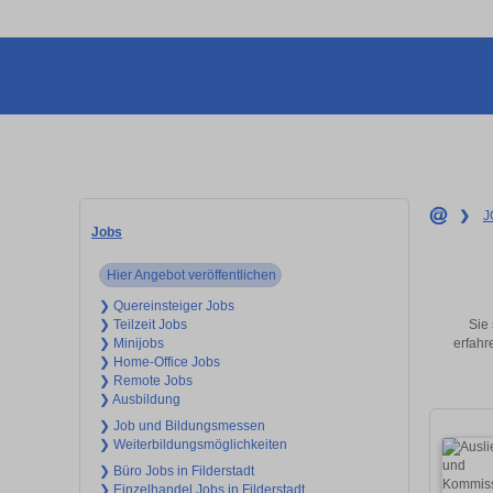
❯
J
Jobs
Hier Angebot veröffentlichen
❯ Quereinsteiger Jobs
Sie 
❯ Teilzeit Jobs
erfahr
❯ Minijobs
❯ Home-Office Jobs
❯ Remote Jobs
❯ Ausbildung
❯ Job und Bildungsmessen
❯ Weiterbildungsmöglichkeiten
❯ Büro Jobs in Filderstadt
❯ Einzelhandel Jobs in Filderstadt