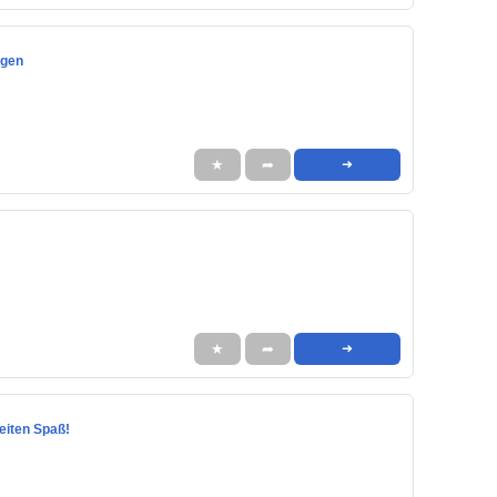
ngen
★
➦
➜
★
➦
➜
beiten Spaß!