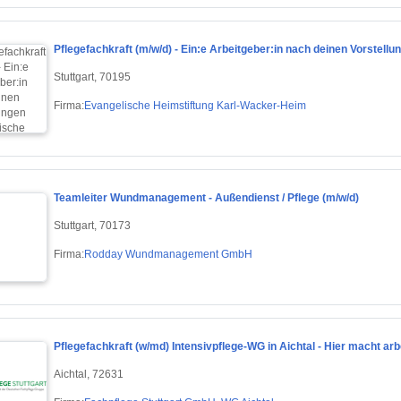
Pflegefachkraft (m/w/d) - Ein:e Arbeitgeber:in nach deinen Vorstellu
Stuttgart, 70195
Firma:
Evangelische Heimstiftung Karl-Wacker-Heim
Teamleiter Wundmanagement - Außendienst / Pflege (m/w/d)
Stuttgart, 70173
Firma:
Rodday Wundmanagement GmbH
Pflegefachkraft (w/md) Intensivpflege-WG in Aichtal - Hier macht ar
Aichtal, 72631