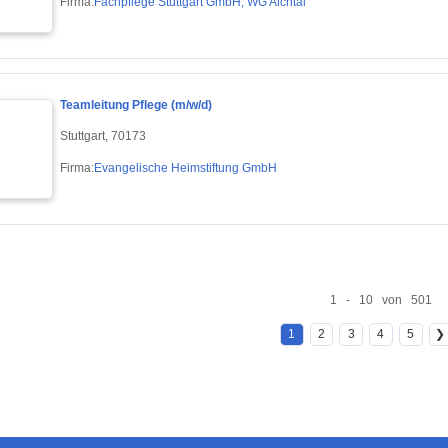
Firma:
Fachpflege Stuttgart GmbH, WG Aichtal
Teamleitung Pflege (m/w/d)
Stuttgart, 70173
Firma:
Evangelische Heimstiftung GmbH
1 - 10 von 501
1
2
3
4
5
❯