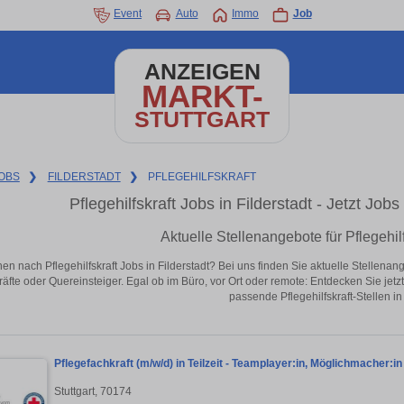
Event
Auto
Immo
Job
ANZEIGEN
MARKT-
STUTTGART
OBS
❯
FILDERSTADT
❯
PFLEGEHILFSKRAFT
Pflegehilfskraft Jobs in Filderstadt - Jetzt Jobs
Aktuelle Stellenangebote für Pflegehilf
en nach Pflegehilfskraft Jobs in Filderstadt? Bei uns finden Sie aktuelle Stellenange
äfte oder Quereinsteiger. Egal ob im Büro, vor Ort oder remote: Entdecken Sie jet
passende Pflegehilfskraft-Stellen in 
Pflegefachkraft (m/w/d) in Teilzeit - Teamplayer:in, Möglichmacher:i
Stuttgart, 70174