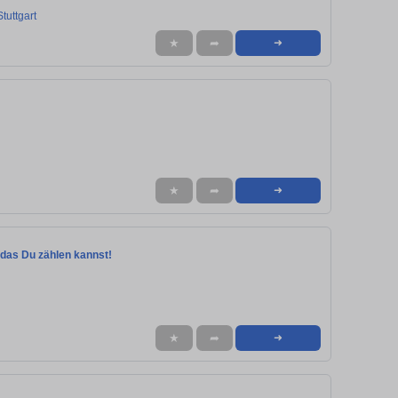
tuttgart
★
➦
➜
★
➦
➜
f das Du zählen kannst!
★
➦
➜