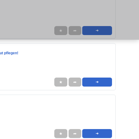
★
➦
➜
ut pflegen!
★
➦
➜
★
➦
➜