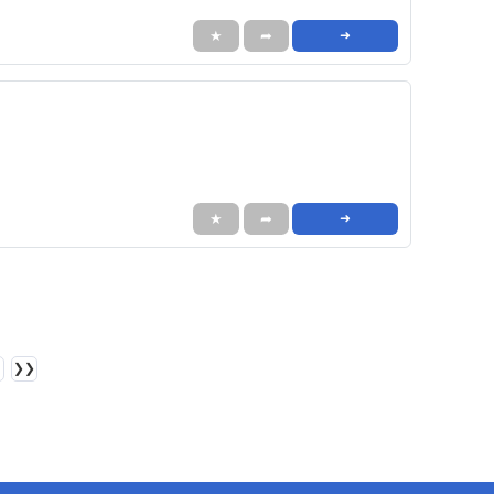
★
➦
➜
★
➦
➜
❯❯