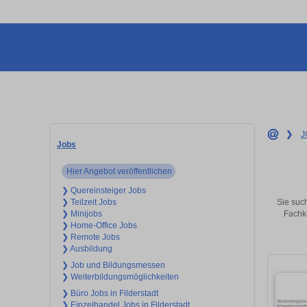
❯
J
Jobs
Hier Angebot veröffentlichen
❯ Quereinsteiger Jobs
Sie such
❯ Teilzeit Jobs
Fachkr
❯ Minijobs
❯ Home-Office Jobs
❯ Remote Jobs
❯ Ausbildung
❯ Job und Bildungsmessen
❯ Weiterbildungsmöglichkeiten
❯ Büro Jobs in Filderstadt
❯ Einzelhandel Jobs in Filderstadt