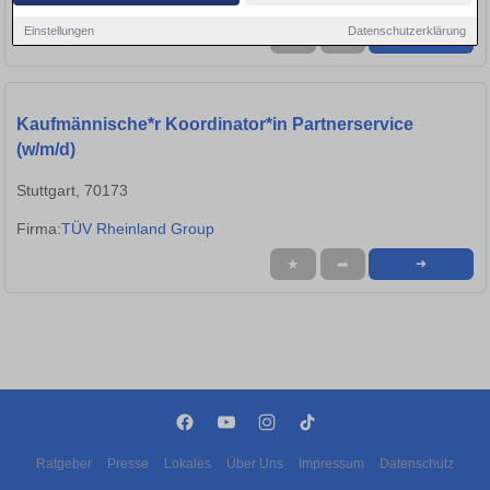
Firma:
TÜV Rheinland Group
Einstellungen
Datenschutzerklärung
★
➦
➜
Kaufmännische*r Koordinator*in Partnerservice
(w/m/d)
Stuttgart, 70173
Firma:
TÜV Rheinland Group
★
➦
➜
Ratgeber
Presse
Lokales
Über Uns
Impressum
Datenschutz