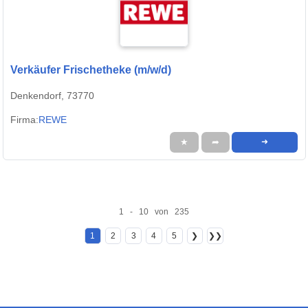
Verkäufer Frischetheke (m/w/d)
Denkendorf, 73770
Firma:
REWE
★
➦
➜
1 - 10 von 235
1
2
3
4
5
❯
❯❯