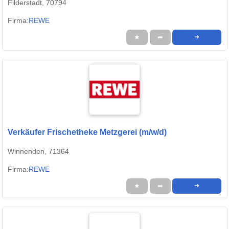
Filderstadt, 70794
Firma:
REWE
★
➦
➜
Verkäufer Frischetheke Metzgerei (m/w/d)
Winnenden, 71364
Firma:
REWE
★
➦
➜