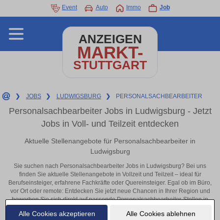
Event
Auto
Immo
Job
ANZEIGEN
MARKT-
STUTTGART
❯
JOBS
❯
LUDWIGSBURG
❯
PERSONALSACHBEARBEITER
Personalsachbearbeiter Jobs in Ludwigsburg - Jetzt
Jobs in Voll- und Teilzeit entdecken
Aktuelle Stellenangebote für Personalsachbearbeiter in
Ludwigsburg
Sie suchen nach Personalsachbearbeiter Jobs in Ludwigsburg? Bei uns
finden Sie aktuelle Stellenangebote in Vollzeit und Teilzeit – ideal für
Berufseinsteiger, erfahrene Fachkräfte oder Quereinsteiger. Egal ob im Büro,
vor Ort oder remote: Entdecken Sie jetzt neue Chancen in Ihrer Region und
bewerben Sie sich direkt auf passende Personalsachbearbeiter-Stellen in
Ludwigsburg!
Alle Cookies akzeptieren
Alle Cookies ablehnen