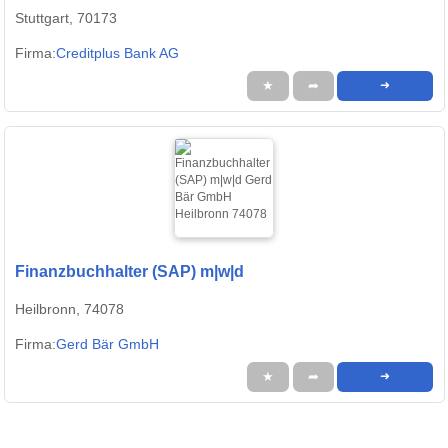
Stuttgart, 70173
Firma:
Creditplus Bank AG
★
➦
➜
Finanzbuchhalter (SAP) m|w|d
Heilbronn, 74078
Firma:
Gerd Bär GmbH
★
➦
➜