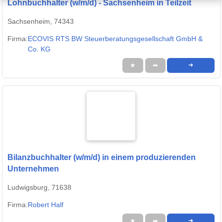
Lohnbuchhalter (w/m/d) - Sachsenheim in Teilzeit
Sachsenheim, 74343
Firma:
ECOVIS RTS BW Steuerberatungsgesellschaft GmbH &
Co. KG
★
➦
➜
Bilanzbuchhalter (w/m/d) in einem produzierenden
Unternehmen
Ludwigsburg, 71638
Firma:
Robert Half
★
➦
➜