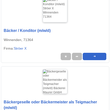
Bäcker / Konditor (m/w/d)
Winnenden, 71364
Firma:
Ströer X
★
➦
➜
Bäckergeselle oder Bäckermeister als Teigmacher
(m/w/d)