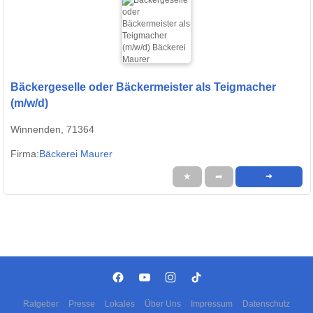
Bäckergeselle oder Bäckermeister als Teigmacher
(m/w/d)
Winnenden, 71364
Firma:
Bäcke­rei Maurer
★
➦
➜
Ratgeber
Presse
Lokales
Über Uns
Impressum
Datenschutz