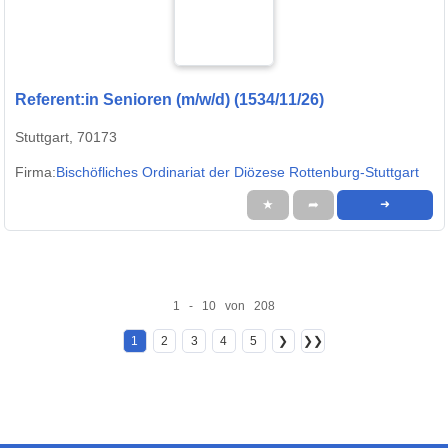
Referent:in Senioren (m/w/d) (1534/11/26)
Stuttgart, 70173
Firma:
Bischöfliches Ordinariat der Diözese Rottenburg-Stuttgart
★
➦
➜
1 - 10 von 208
1
2
3
4
5
❯
❯❯