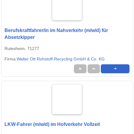
Berufskraftfahrer/in im Nahverkehr (m/w/d) für
Absetzkipper
Rutesheim, 71277
Firma:
Walter Ott Rohstoff-Recycling GmbH & Co. KG
★
➦
➜
LKW-Fahrer (m/w/d) im Hofverkehr Vollzeit