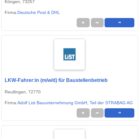
Köngen, 73257
Firma:
Deutsche Post & DHL
★
➦
➜
LKW-Fahrer:in (m/w/d) für Baustellenbetrieb
Reutlingen, 72770
Firma:
Adolf List Bauunternehmung GmbH, Teil der STRABAG AG
★
➦
➜