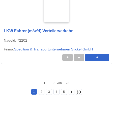
LKW Fahrer (m/w/d) Verteilerverkehr
Nagold, 72202
Firma:
Spedition & Transportunternehmen Stickel GmbH
★
➦
➜
1 - 10 von 128
1
2
3
4
5
❯
❯❯