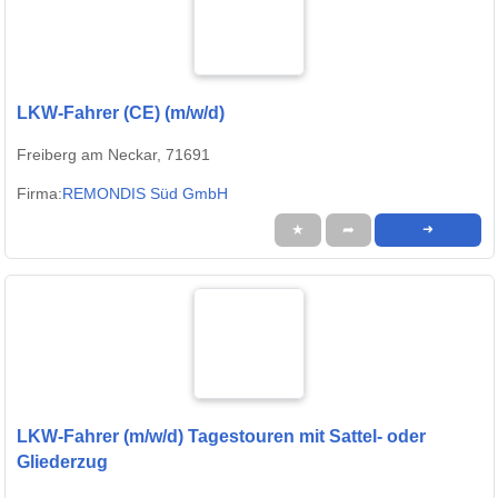
LKW-Fahrer (CE) (m/w/d)
Freiberg am Neckar, 71691
Firma:
REMONDIS Süd GmbH
★
➦
➜
LKW-Fahrer (m/w/d) Tagestouren mit Sattel- oder
Gliederzug