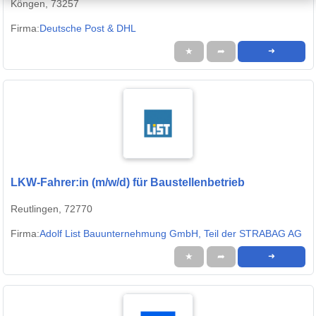
Köngen, 73257
Firma:
Deutsche Post & DHL
★
➦
➜
LKW-Fahrer:in (m/w/d) für Baustellenbetrieb
Reutlingen, 72770
Firma:
Adolf List Bauunternehmung GmbH, Teil der STRABAG AG
★
➦
➜