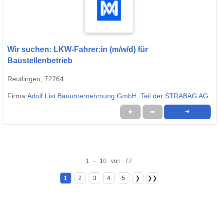
Wir suchen: LKW-Fahrer:in (m/w/d) für
Baustellenbetrieb
Reutlingen, 72764
Firma:
Adolf List Bauunternehmung GmbH, Teil der STRABAG AG
★
➦
➜
1 - 10 von 77
1
2
3
4
5
❯
❯❯