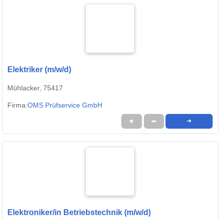
Elektriker (m/w/d)
Mühlacker, 75417
Firma:
OMS Prüfservice GmbH
★
➦
➜
Elektroniker/in Betriebstechnik (m/w/d)