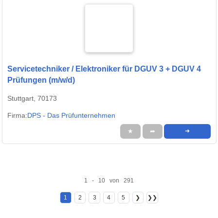
Servicetechniker / Elektroniker für DGUV 3 + DGUV 4
Prüfungen (m/w/d)
Stuttgart, 70173
Firma:
DPS - Das Prüfunternehmen
★
➦
➜
1 - 10 von 291
1
2
3
4
5
❯
❯❯