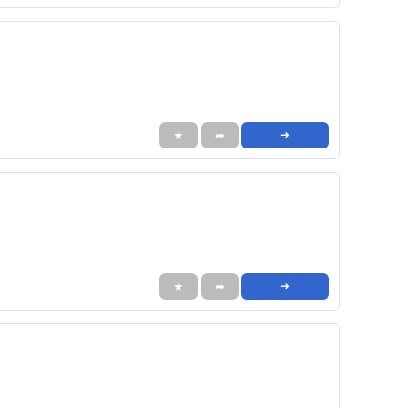
★
➦
➜
★
➦
➜