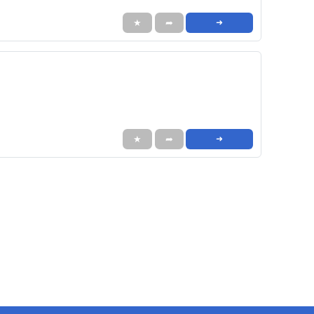
★
➦
➜
★
➦
➜