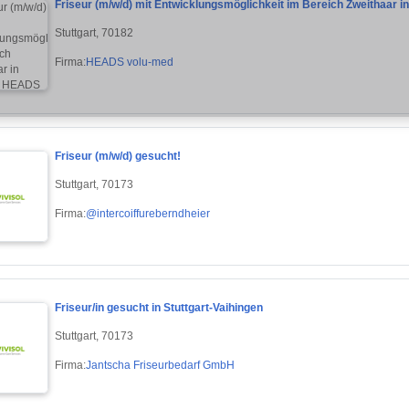
Friseur (m/w/d) mit Entwicklungsmöglichkeit im Bereich Zweithaar in
Stuttgart, 70182
Firma:
HEADS volu-med
Friseur (m/w/d) gesucht!
Stuttgart, 70173
Firma:
@intercoiffureberndheier
Friseur/in gesucht in Stuttgart-Vaihingen
Stuttgart, 70173
Firma:
Jantscha Friseurbedarf GmbH