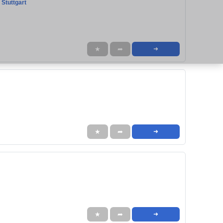
 Stuttgart
★
➦
➜
★
➦
➜
★
➦
➜