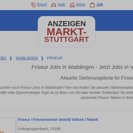
Event
Auto
Immo
Job
ANZEIGEN
MARKT-
STUTTGART
OBS
❯
WAIBLINGEN
❯
FRISEUR
Friseur Jobs in Waiblingen - Jetzt Jobs in V
Aktuelle Stellenangebote für Frise
suchen nach Friseur Jobs in Waiblingen? Bei uns finden Sie aktuelle Stellenangebote 
äfte oder Quereinsteiger. Egal ob im Büro, vor Ort oder remote: Entdecken Sie jet
passende Friseur-Stellen in Wai
Friseur / Friseurmeister (m/w/d) Vollzeit / Teilzeit
Untergruppenbach, 74199