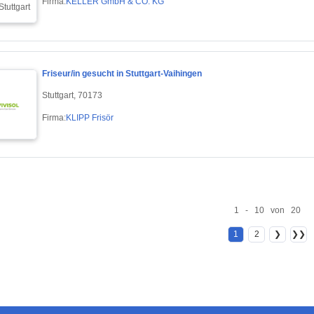
Firma:
KELLER GmbH & CO. KG
Friseur/in gesucht in Stuttgart-Vaihingen
Stuttgart, 70173
Firma:
KLIPP Frisör
1 - 10 von 20
1
2
❯
❯❯