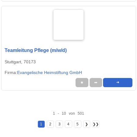
Teamleitung Pflege (m/w/d)
Stuttgart, 70173
Firma:
Evangelische Heimstiftung GmbH
★
➦
➜
1 - 10 von 501
1
2
3
4
5
❯
❯❯