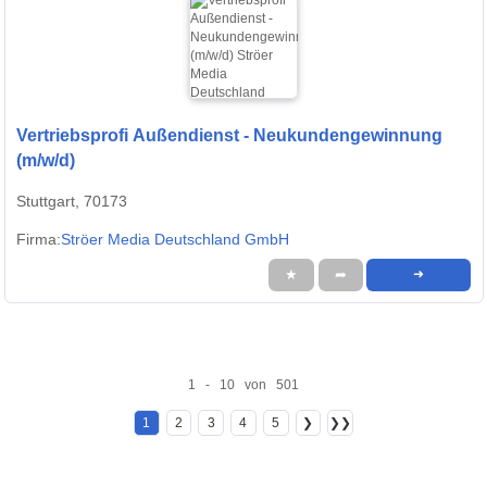
Vertriebsprofi Außendienst - Neukundengewinnung
(m/w/d)
Stuttgart, 70173
Firma:
Ströer Media Deutschland GmbH
★
➦
➜
1 - 10 von 501
1
2
3
4
5
❯
❯❯