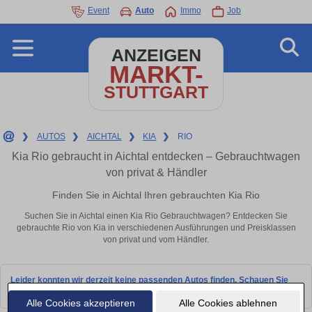
Event
Auto
Immo
Job
ANZEIGEN
MARKT-
STUTTGART
❯
AUTOS
❯
AICHTAL
❯
KIA
❯
RIO
Kia Rio gebraucht in Aichtal entdecken – Gebrauchtwagen
von privat & Händler
Finden Sie in Aichtal Ihren gebrauchten Kia Rio
Suchen Sie in Aichtal einen Kia Rio Gebrauchtwagen? Entdecken Sie
gebrauchte Rio von Kia in verschiedenen Ausführungen und Preisklassen
von privat und vom Händler.
Leider konnten wir derzeit keine passenden Autos finden. Schauen Sie
bald wieder vorbei!
Alle Cookies akzeptieren
Alle Cookies ablehnen