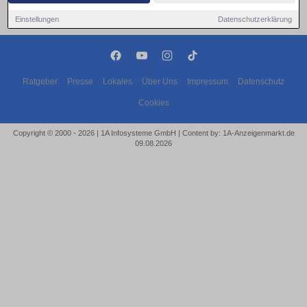
Einstellungen
Datenschutzerklärung
Ratgeber
Presse
Lokales
Über Uns
Impressum
Datenschutz
Cookies
Copyright © 2000 - 2026 | 1A Infosysteme GmbH | Content by: 1A-Anzeigenmarkt.de
09.08.2026