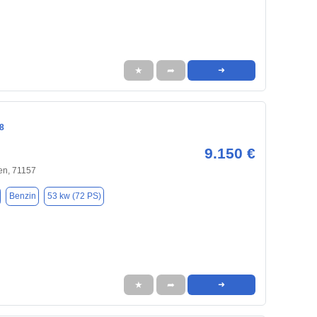
★
➦
➜
8
9.150 €
en, 71157
Benzin
53 kw (72 PS)
★
➦
➜