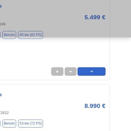
8
5.499 €
249
Benzin
60 kw (82 PS)
★
➦
➜
8
8.990 €
 72622
Benzin
53 kw (72 PS)