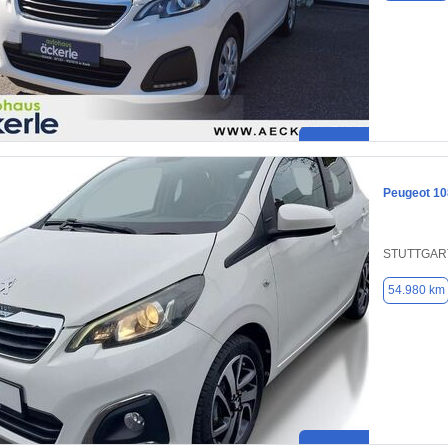
Peugeot 10
STUTTGART
54.980 km