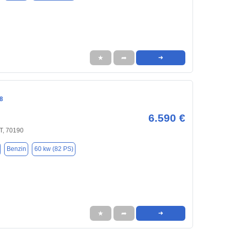
★
➦
➜
8
6.590 €
, 70190
Benzin
60 kw (82 PS)
★
➦
➜