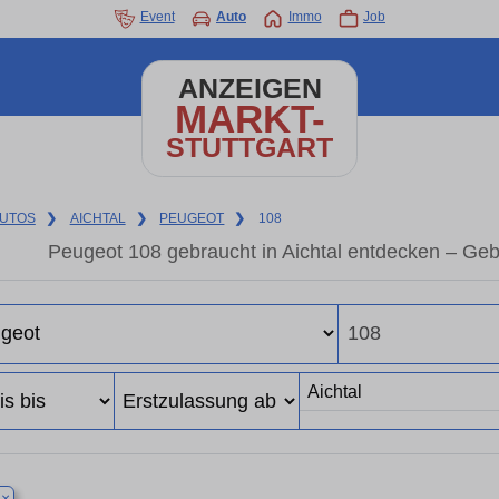
Event
Auto
Immo
Job
ANZEIGEN
MARKT-
STUTTGART
UTOS
❯
AICHTAL
❯
PEUGEOT
❯
108
Peugeot 108 gebraucht in Aichtal entdecken – Ge
×