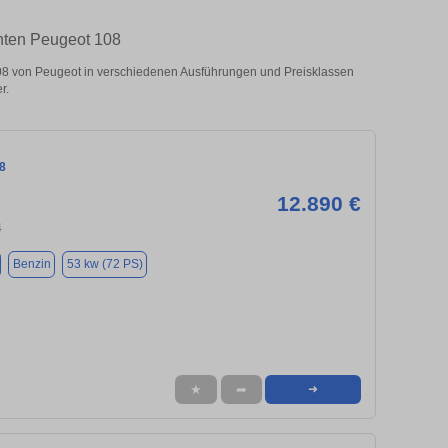
chten Peugeot 108
08 von Peugeot in verschiedenen Ausführungen und Preisklassen
r.
8
12.890 €
4
Benzin
53 kw (72 PS)
★
➦
➜