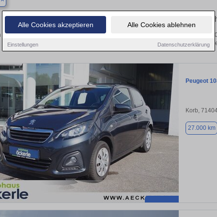
l
Finden Sie in Aichtal Ihren gebrau
Alle Cookies akzeptieren
Alle Cookies ablehnen
 Sie in Aichtal einen Peugeot 108 Gebrauchtwagen? Entdecken Sie gebrauchte 1
von privat und vom Händle
Einstellungen
Datenschutzerklärung
Peugeot 10
Korb, 7140
27.000 km