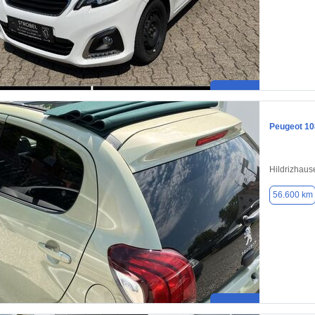
Peugeot 10
Hildrizhaus
56.600 km