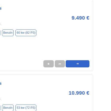
8
9.490 €
4
Benzin
60 kw (82 PS)
★
➦
➜
8
10.990 €
4
Benzin
53 kw (72 PS)