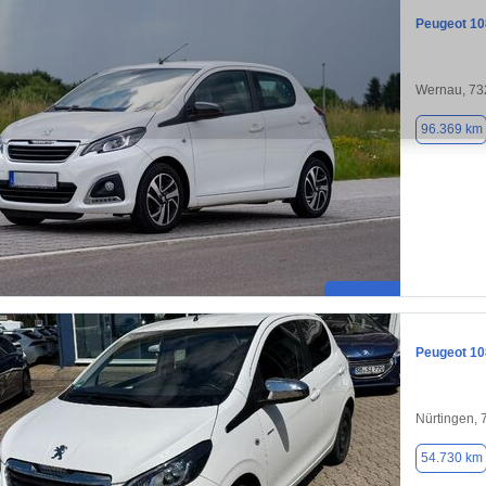
Peugeot 10
Wernau, 73
96.369 km
Peugeot 10
Nürtingen,
54.730 km