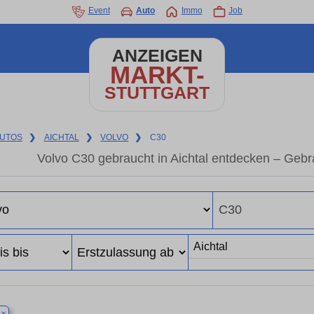
Event
Auto
Immo
Job
ANZEIGEN
MARKT-
STUTTGART
UTOS
❯
AICHTAL
❯
VOLVO
❯
C30
Volvo C30 gebraucht in Aichtal entdecken – Geb
×