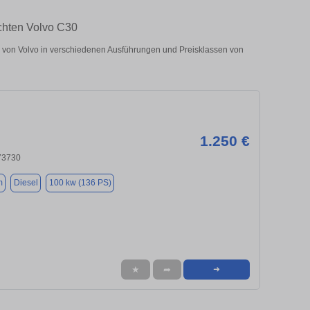
uchten Volvo C30
 von Volvo in verschiedenen Ausführungen und Preisklassen von
1.250 €
 73730
m
Diesel
100 kw (136 PS)
★
➦
➜