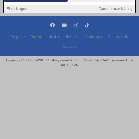
Einstellungen
Datenschutzerklärung
Ratgeber
Presse
Lokales
Über Uns
Impressum
Datenschutz
Cookies
Copyright © 2000 - 2026 | 1A Infosysteme GmbH | Content by: 1A-Anzeigenmarkt.de
09.08.2026