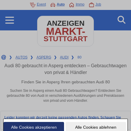
Event
Auto
Immo
Job
ANZEIGEN
MARKT-
STUTTGART
❯
AUTOS
❯
ASPERG
❯
AUDI
❯
80
Audi 80 gebraucht in Asperg entdecken – Gebrauchtwagen
von privat & Händler
Finden Sie in Asperg Ihren gebrauchten Audi 80
Suchen Sie in Asperg einen Audi 80 Gebrauchtwagen? Entdecken Sie
gebrauchte 80 von Audi in verschiedenen Ausführungen und Preisklassen
von privat und vom Händler.
Leider konnten wir derzeit keine passenden Autos finden. Schauen Sie
bald wieder vorbei!
Alle Cookies akzeptieren
Alle Cookies ablehnen