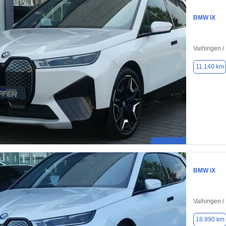
BMW iX
Vaihingen /
11.140 km
BMW iX
Vaihingen /
18.990 km