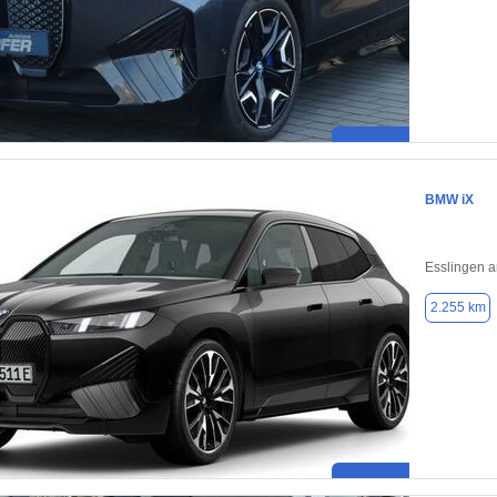
BMW iX
Esslingen 
2.255 km