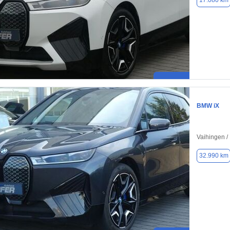
17.080 km
BMW iX
Vaihingen /
32.990 km