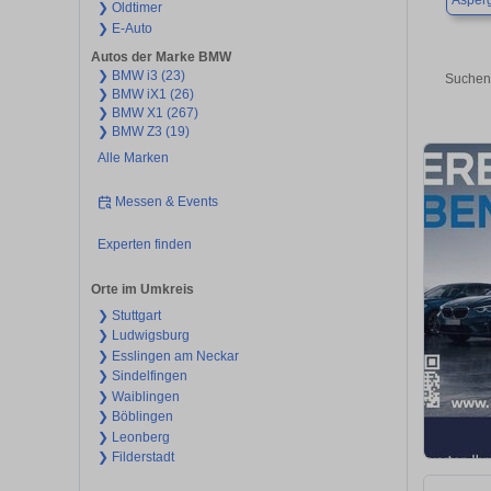
Asper
❯ Oldtimer
❯ E-Auto
Autos der Marke BMW
❯ BMW i3 (23)
Suchen 
❯ BMW iX1 (26)
❯ BMW X1 (267)
❯ BMW Z3 (19)
Alle Marken
Messen & Events
Experten finden
Orte im Umkreis
❯ Stuttgart
❯ Ludwigsburg
❯ Esslingen am Neckar
❯ Sindelfingen
❯ Waiblingen
❯ Böblingen
❯ Leonberg
❯ Filderstadt