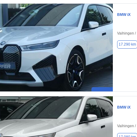
BMW iX
Vaihingen /
17.290 km
BMW iX
Vaihingen /