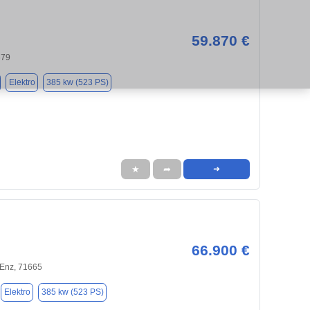
59.870 €
679
Elektro
385 kw (523 PS)
★
➦
➜
66.900 €
 Enz, 71665
Elektro
385 kw (523 PS)