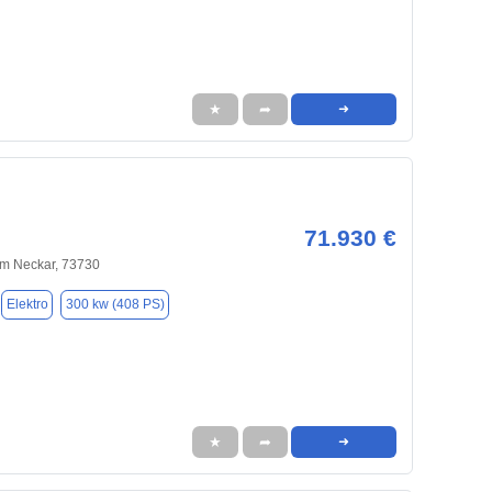
★
➦
➜
71.930 €
am Neckar, 73730
Elektro
300 kw (408 PS)
★
➦
➜