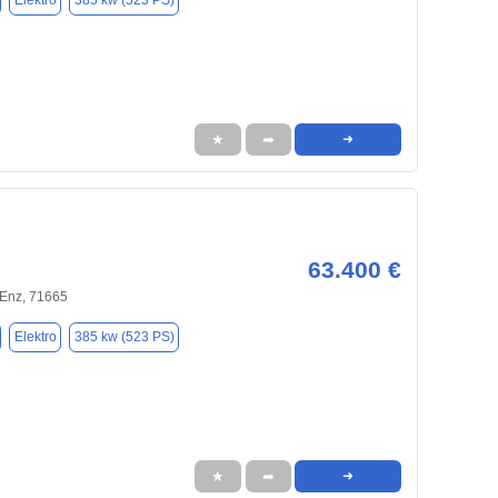
Elektro
385 kw (523 PS)
★
➦
➜
63.400 €
 Enz, 71665
Elektro
385 kw (523 PS)
★
➦
➜