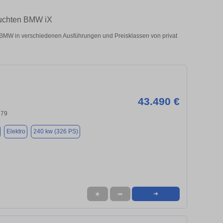
auchten BMW iX
BMW in verschiedenen Ausführungen und Preisklassen von privat
43.490 €
679
Elektro
240 kw (326 PS)
★
➦
➜