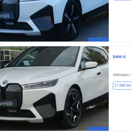
BMW iX
Vaihingen /
17.990 km