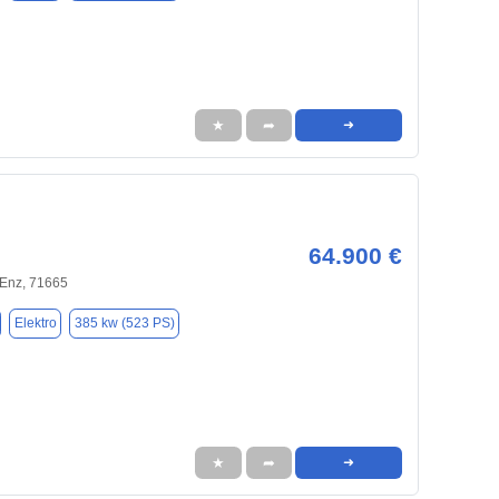
★
➦
➜
64.900 €
 Enz, 71665
Elektro
385 kw (523 PS)
★
➦
➜