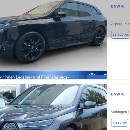
BMW iX
Asperg, 71
28.750 km
BMW iX
Vaihingen /
7.290 km