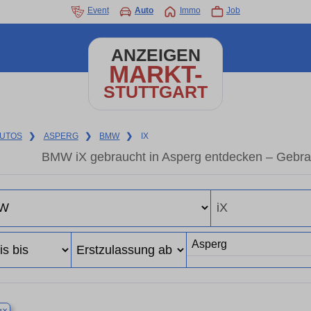
Event
Auto
Immo
Job
ANZEIGEN
MARKT-
STUTTGART
UTOS
❯
ASPERG
❯
BMW
❯
IX
BMW iX gebraucht in Asperg entdecken – Gebra
×