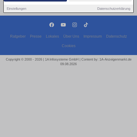
Einstellungen
Datenschutzerklärung
Ratgeber
Presse
Lokales
Über Uns
Impressum
Datenschutz
Cookies
Copyright © 2000 - 2026 | 1A Infosysteme GmbH | Content by: 1A-Anzeigenmarkt.de
09.08.2026