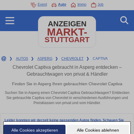
Event
Auto
Immo
Job
ANZEIGEN
MARKT-
STUTTGART
❯
AUTOS
❯
ASPERG
❯
CHEVROLET
❯
CAPTIVA
Chevrolet Captiva gebraucht in Asperg entdecken –
Gebrauchtwagen von privat & Händler
Finden Sie in Asperg Ihren gebrauchten Chevrolet Captiva
Suchen Sie in Asperg einen Chevrolet Captiva Gebrauchtwagen? Entdecken
Sie gebrauchte Captiva von Chevrolet in verschiedenen Ausführungen und
Preisklassen von privat und vom Händler.
Leider konnten wir derzeit keine passenden Autos finden. Schauen Sie
bald wieder vorbei!
Alle Cookies akzeptieren
Alle Cookies ablehnen