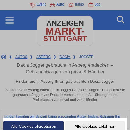
Event
Auto
Immo
Job
ANZEIGEN
MARKT-
STUTTGART
❯
AUTOS
❯
ASPERG
❯
DACIA
❯
JOGGER
Dacia Jogger gebraucht in Asperg entdecken –
Gebrauchtwagen von privat & Händler
Finden Sie in Asperg Ihren gebrauchten Dacia Jogger
Suchen Sie in Asperg einen Dacia Jogger Gebrauchtwagen? Entdecken Sie
gebrauchte Jogger von Dacia in verschiedenen Ausführungen und
Preisklassen von privat und vom Händler.
Leider konnten wir derzeit keine passenden Autos finden. Schauen Sie
bald wieder vorbei!
Alle Cookies akzeptieren
Alle Cookies ablehnen