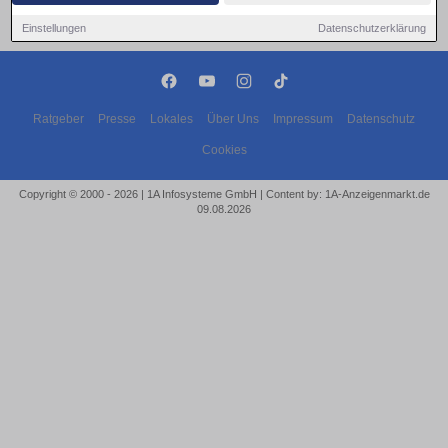
Einstellungen
Datenschutzerklärung
Ratgeber
Presse
Lokales
Über Uns
Impressum
Datenschutz
Cookies
Copyright © 2000 - 2026 | 1A Infosysteme GmbH | Content by: 1A-Anzeigenmarkt.de
09.08.2026