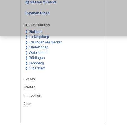
Messen & Events
Experten finden
Orte im Umkreis
❯ Stuttgart
❯ Ludwigsburg
❯ Esslingen am Neckar
❯ Sindelfingen
❯ Waiblingen
❯ Böblingen
❯ Leonberg
❯ Filderstadt
Events
Freizeit
Immobilien
Jobs