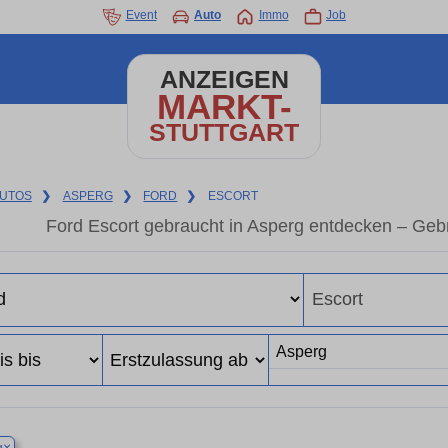
Event
Auto
Immo
Job
ANZEIGEN
MARKT-
STUTTGART
UTOS
❯
ASPERG
❯
FORD
❯
ESCORT
Ford Escort gebraucht in Asperg entdecken – Geb
×