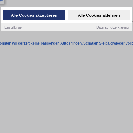
g
Finden Sie in Asperg Ihren gebrauc
Alle Cookies akzeptieren
Alle Cookies ablehnen
Sie in Asperg einen Ford Escort Gebrauchtwagen? Entdecken Sie gebrauchte Esco
privat und vom Händler.
Einstellungen
Datenschutzerklärung
onnten wir derzeit keine passenden Autos finden. Schauen Sie bald wieder vorb