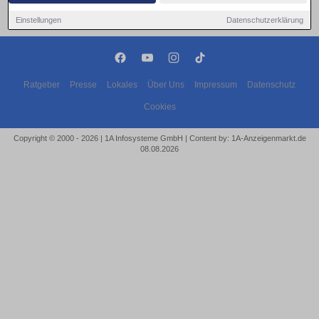
Einstellungen
Datenschutzerklärung
Ratgeber
Presse
Lokales
Über Uns
Impressum
Datenschutz
Cookies
Copyright © 2000 - 2026 | 1A Infosysteme GmbH | Content by: 1A-Anzeigenmarkt.de
08.08.2026