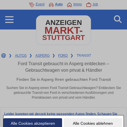
Event
Auto
Immo
Job
ANZEIGEN
MARKT-
STUTTGART
❯
AUTOS
❯
ASPERG
❯
FORD
❯
TRANSIT
Ford Transit gebraucht in Asperg entdecken –
Gebrauchtwagen von privat & Händler
Finden Sie in Asperg Ihren gebrauchten Ford Transit
Suchen Sie in Asperg einen Ford Transit Gebrauchtwagen? Entdecken Sie
gebrauchte Transit von Ford in verschiedenen Ausführungen und
Preisklassen von privat und vom Händler.
Leider konnten wir derzeit keine passenden Autos finden. Schauen Sie
bald wieder vorbei!
Alle Cookies akzeptieren
Alle Cookies ablehnen