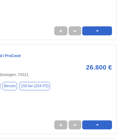
★
➦
➜
ed / ProCeed
26.800 €
Bissingen, 74321
Benzin
150 kw (204 PS)
★
➦
➜