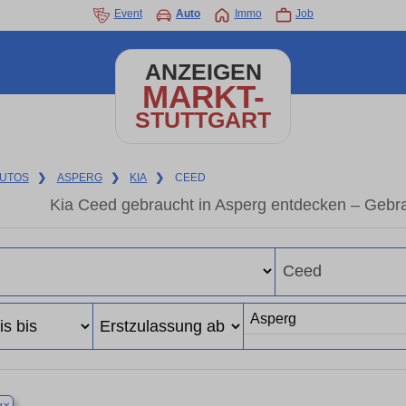
Event
Auto
Immo
Job
ANZEIGEN
MARKT-
STUTTGART
UTOS
❯
ASPERG
❯
KIA
❯
CEED
Kia Ceed gebraucht in Asperg entdecken – Gebr
×