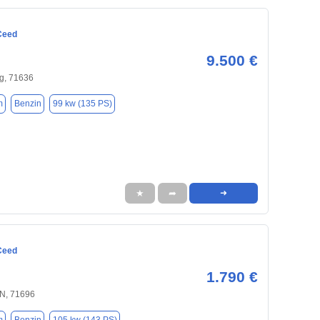
 Ceed
9.500 €
g, 71636
m
Benzin
99 kw (135 PS)
★
➦
➜
 Ceed
1.790 €
, 71696