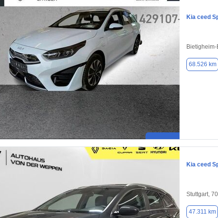
Kia ceed S
Bietigheim-
68.526 km
Kia ceed S
Stuttgart, 7
47.311 km