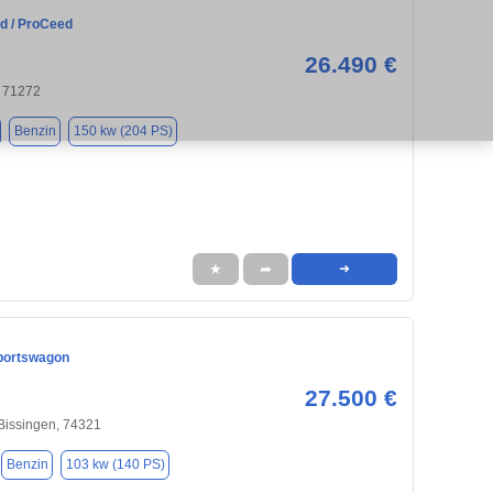
ed / ProCeed
26.490 €
 71272
Benzin
150 kw (204 PS)
★
➦
➜
portswagon
27.500 €
Bissingen, 74321
Benzin
103 kw (140 PS)