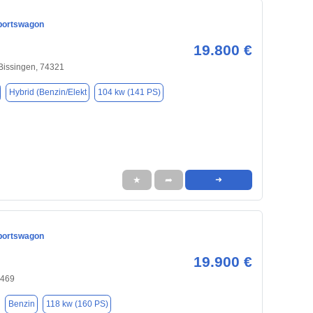
portswagon
19.800 €
Bissingen, 74321
Hybrid (Benzin/Elekt
104 kw (141 PS)
★
➦
➜
portswagon
19.900 €
0469
Benzin
118 kw (160 PS)