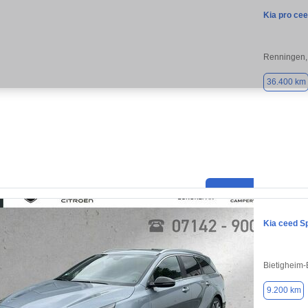
Kia pro ce
Renningen,
36.400 km
Kia ceed S
Bietigheim-
9.200 km