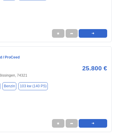
★
➦
➜
ed / ProCeed
25.800 €
Bissingen, 74321
Benzin
103 kw (140 PS)
★
➦
➜