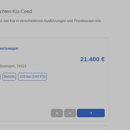
uchten Kia Ceed
 von Kia in verschiedenen Ausführungen und Preisklassen von
portswagon
21.400 €
Bissingen, 74321
Benzin
103 kw (140 PS)
★
➦
➜