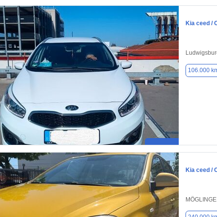
Kia ceed /
Ludwigsbur
106.000 k
Kia ceed /
MÖGLINGEN