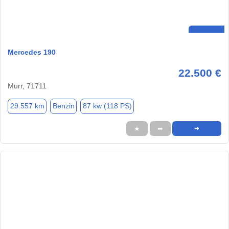
Mercedes 190
22.500 €
Murr, 71711
29.557 km
Benzin
87 kw (118 PS)
★
➦
➜