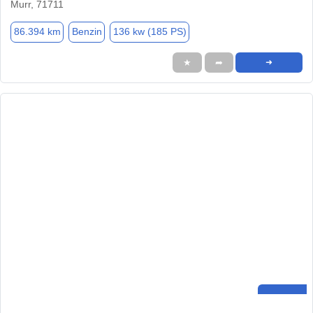
Murr, 71711
86.394 km
Benzin
136 kw (185 PS)
★
➦
➜