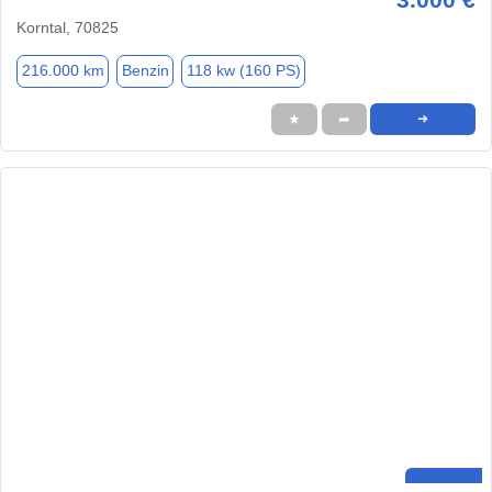
Korntal, 70825
216.000 km
Benzin
118 kw (160 PS)
★
➦
➜