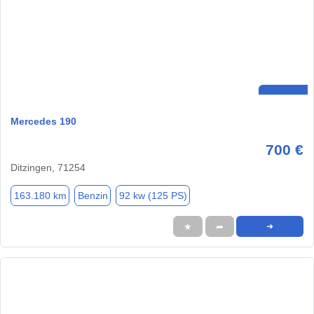
Mercedes 190
700 €
Ditzingen, 71254
163.180 km
Benzin
92 kw (125 PS)
★
➦
➜