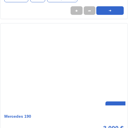
★
➦
➜
Mercedes 190
3.000 €