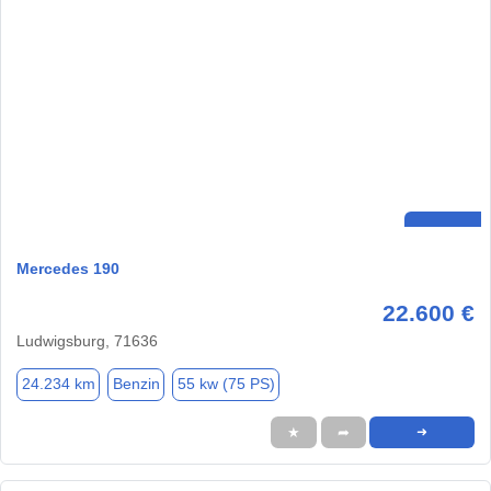
Mercedes 190
22.600 €
Ludwigsburg, 71636
24.234 km
Benzin
55 kw (75 PS)
★
➦
➜