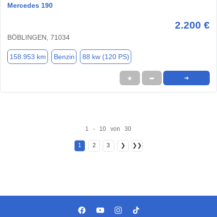
Mercedes 190
2.200 €
BÖBLINGEN, 71034
158.953 km
Benzin
88 kw (120 PS)
★
➦
➜
1 - 10 von 30
1
2
3
❯
❯❯