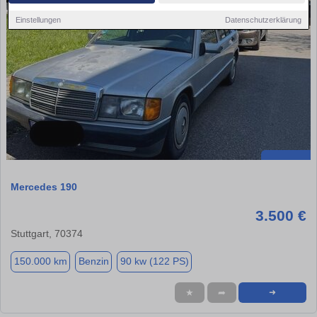
Einstellungen
Datenschutzerklärung
Mercedes 190
3.500 €
Stuttgart, 70374
150.000 km
Benzin
90 kw (122 PS)
★
➦
➜