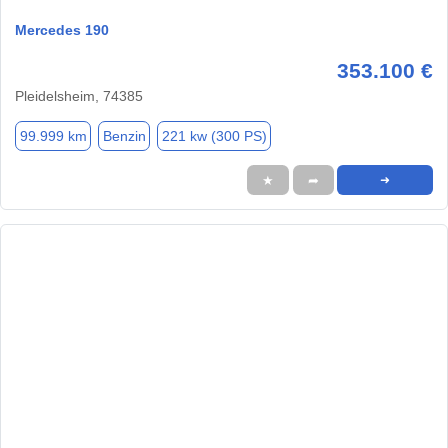
Mercedes 190
353.100 €
Pleidelsheim, 74385
99.999 km
Benzin
221 kw (300 PS)
★
➦
➜